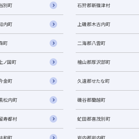
当別町
石狩郡新篠津村
知内町
上磯郡木古内町
森町
二海郡八雲町
上ノ国町
檜山郡厚沢部町
今金町
久遠郡せたな町
黒松内町
磯谷郡蘭越町
留寿都村
虻田郡喜茂別町
共和町
岩内郡岩内町