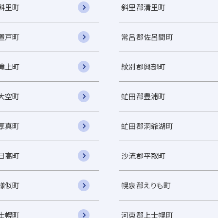
斜里町
斜里郡清里町
置戸町
常呂郡佐呂間町
滝上町
紋別郡興部町
大空町
虻田郡豊浦町
厚真町
虻田郡洞爺湖町
日高町
沙流郡平取町
様似町
幌泉郡えりも町
士幌町
河東郡上士幌町