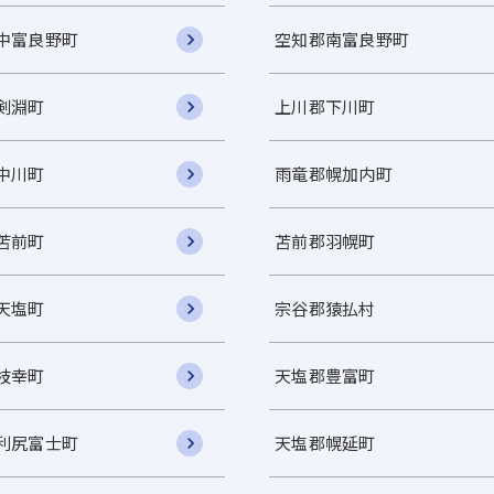
中富良野町
空知郡南富良野町
剣淵町
上川郡下川町
中川町
雨竜郡幌加内町
苫前町
苫前郡羽幌町
天塩町
宗谷郡猿払村
枝幸町
天塩郡豊富町
利尻富士町
天塩郡幌延町