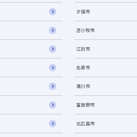
夕張市
苫小牧市
江別市
名寄市
滝川市
富良野市
北広島市