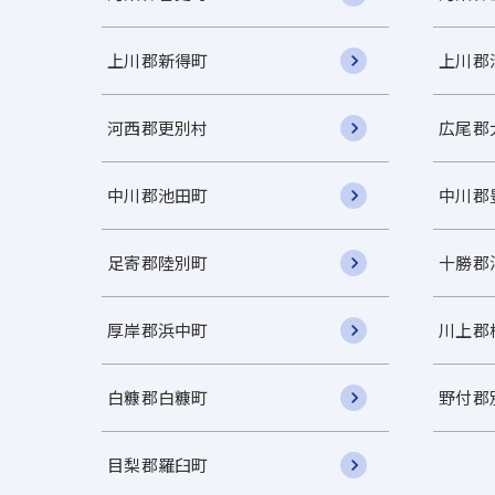
上川郡新得町
上川郡
河西郡更別村
広尾郡
中川郡池田町
中川郡
足寄郡陸別町
十勝郡
厚岸郡浜中町
川上郡
白糠郡白糠町
野付郡
目梨郡羅臼町