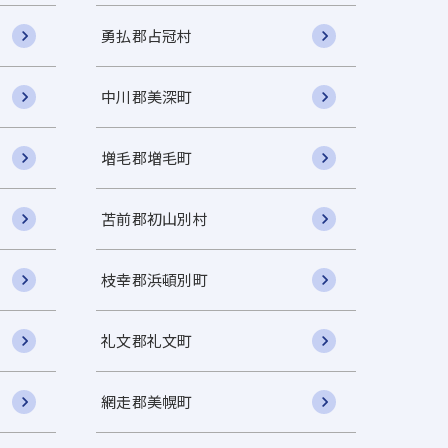
勇払郡占冠村
中川郡美深町
増毛郡増毛町
苫前郡初山別村
枝幸郡浜頓別町
礼文郡礼文町
網走郡美幌町