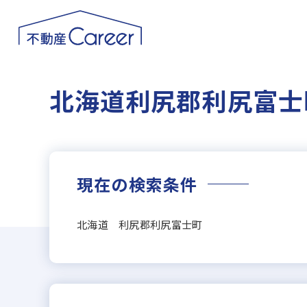
北海道利尻郡利尻富士
現在の検索条件
北海道 利尻郡利尻富士町