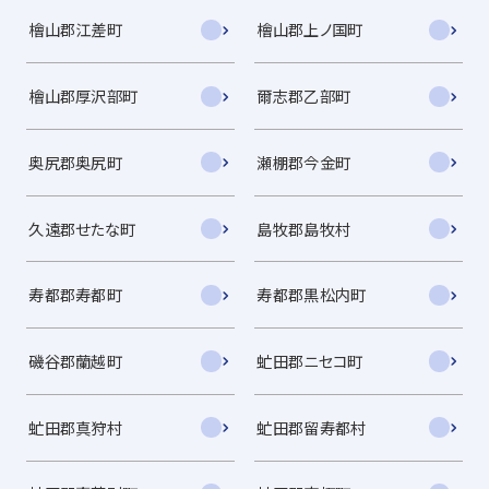
檜山郡江差町
檜山郡上ノ国町
檜山郡厚沢部町
爾志郡乙部町
奥尻郡奥尻町
瀬棚郡今金町
久遠郡せたな町
島牧郡島牧村
寿都郡寿都町
寿都郡黒松内町
磯谷郡蘭越町
虻田郡ニセコ町
虻田郡真狩村
虻田郡留寿都村