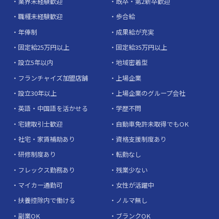
業界未経験歓迎
既卒・第2新卒歓迎
職種未経験歓迎
歩合給
年俸制
成果給が充実
固定給25万円以上
固定給35万円以上
設立5年以内
地域密着型
フランチャイズ加盟店舗
上場企業
設立30年以上
上場企業のグループ会社
英語・中国語を活かせる
学歴不問
宅建取引士歓迎
自動車免許未取得でもOK
社宅・家賃補助あり
資格支援制度あり
研修制度あり
転勤なし
フレックス勤務あり
残業少ない
マイカー通勤可
女性が活躍中
扶養控除内で働ける
ノルマ無し
副業OK
ブランクOK