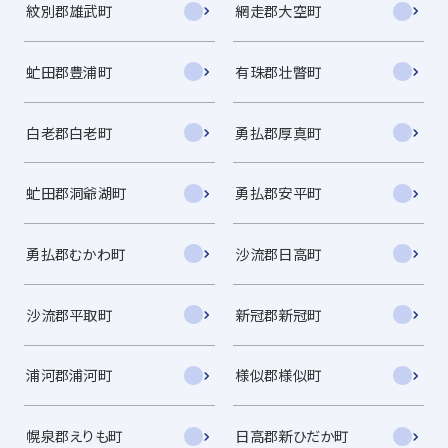
紋別郡雄武町
網走郡大空町
虻田郡豊浦町
有珠郡壮瞥町
白老郡白老町
勇払郡厚真町
虻田郡洞爺湖町
勇払郡安平町
勇払郡むかわ町
沙流郡日高町
沙流郡平取町
新冠郡新冠町
浦河郡浦河町
様似郡様似町
幌泉郡えりも町
日高郡新ひだか町