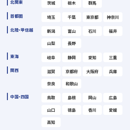
北関東
茨城
栃木
群馬
首都圏
埼玉
千葉
東京都
神奈川
北陸・甲信越
新潟
富山
石川
福井
山梨
長野
東海
岐阜
静岡
愛知
三重
関西
滋賀
京都府
大阪府
兵庫
奈良
和歌山
中国・四国
鳥取
島根
岡山
広島
山口
徳島
香川
愛媛
高知