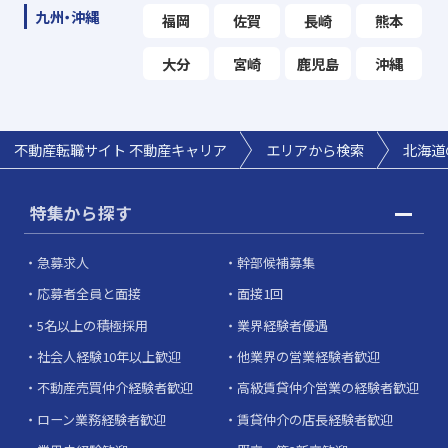
九州・沖縄
福岡
佐賀
長崎
熊本
大分
宮崎
鹿児島
沖縄
不動産転職サイト 不動産キャリア
エリアから検索
北海道
特集から探す
急募求人
幹部候補募集
応募者全員と面接
面接1回
5名以上の積極採用
業界経験者優遇
社会人経験10年以上歓迎
他業界の営業経験者歓迎
不動産売買仲介経験者歓迎
高級賃貸仲介営業の経験者歓迎
ローン業務経験者歓迎
賃貸仲介の店長経験者歓迎