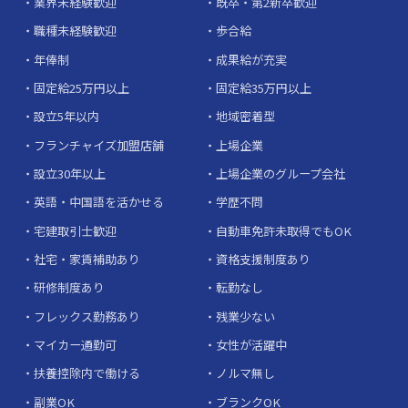
業界未経験歓迎
既卒・第2新卒歓迎
職種未経験歓迎
歩合給
年俸制
成果給が充実
固定給25万円以上
固定給35万円以上
設立5年以内
地域密着型
フランチャイズ加盟店舗
上場企業
設立30年以上
上場企業のグループ会社
英語・中国語を活かせる
学歴不問
宅建取引士歓迎
自動車免許未取得でもOK
社宅・家賃補助あり
資格支援制度あり
研修制度あり
転勤なし
フレックス勤務あり
残業少ない
マイカー通勤可
女性が活躍中
扶養控除内で働ける
ノルマ無し
副業OK
ブランクOK