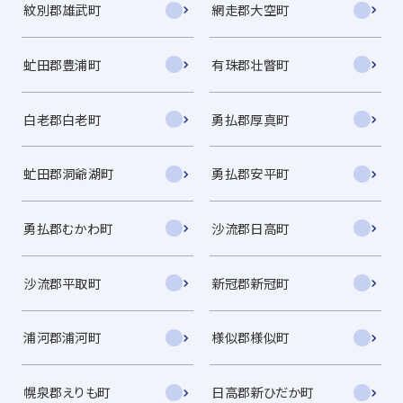
紋別郡雄武町
網走郡大空町
虻田郡豊浦町
有珠郡壮瞥町
白老郡白老町
勇払郡厚真町
虻田郡洞爺湖町
勇払郡安平町
勇払郡むかわ町
沙流郡日高町
沙流郡平取町
新冠郡新冠町
浦河郡浦河町
様似郡様似町
幌泉郡えりも町
日高郡新ひだか町