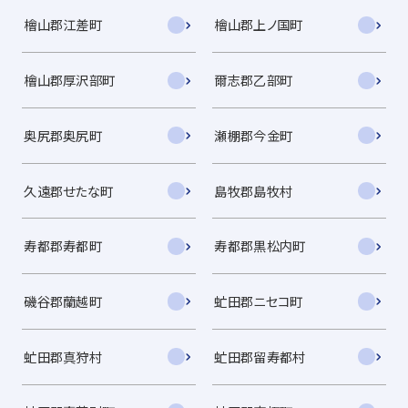
檜山郡江差町
檜山郡上ノ国町
檜山郡厚沢部町
爾志郡乙部町
奥尻郡奥尻町
瀬棚郡今金町
久遠郡せたな町
島牧郡島牧村
寿都郡寿都町
寿都郡黒松内町
磯谷郡蘭越町
虻田郡ニセコ町
虻田郡真狩村
虻田郡留寿都村