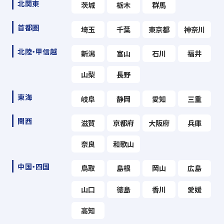
北関東
茨城
栃木
群馬
首都圏
埼玉
千葉
東京都
神奈川
北陸・甲信越
新潟
富山
石川
福井
山梨
長野
東海
岐阜
静岡
愛知
三重
関西
滋賀
京都府
大阪府
兵庫
奈良
和歌山
中国・四国
鳥取
島根
岡山
広島
山口
徳島
香川
愛媛
高知