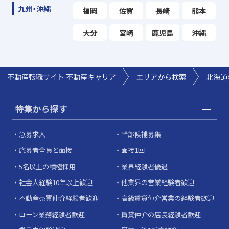
九州・沖縄
福岡
佐賀
長崎
熊本
大分
宮崎
鹿児島
沖縄
不動産転職サイト 不動産キャリア
エリアから検索
北海道
特集から探す
急募求人
幹部候補募集
応募者全員と面接
面接1回
5名以上の積極採用
業界経験者優遇
社会人経験10年以上歓迎
他業界の営業経験者歓迎
不動産売買仲介経験者歓迎
高級賃貸仲介営業の経験者歓迎
ローン業務経験者歓迎
賃貸仲介の店長経験者歓迎