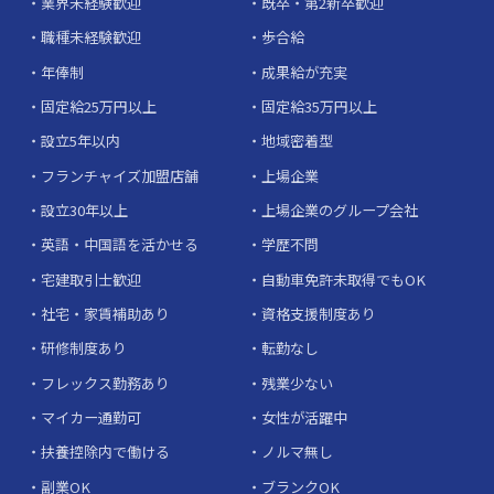
業界未経験歓迎
既卒・第2新卒歓迎
職種未経験歓迎
歩合給
年俸制
成果給が充実
固定給25万円以上
固定給35万円以上
設立5年以内
地域密着型
フランチャイズ加盟店舗
上場企業
設立30年以上
上場企業のグループ会社
英語・中国語を活かせる
学歴不問
宅建取引士歓迎
自動車免許未取得でもOK
社宅・家賃補助あり
資格支援制度あり
研修制度あり
転勤なし
フレックス勤務あり
残業少ない
マイカー通勤可
女性が活躍中
扶養控除内で働ける
ノルマ無し
副業OK
ブランクOK