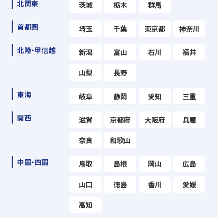
北関東
茨城
栃木
群馬
首都圏
埼玉
千葉
東京都
神奈川
北陸・甲信越
新潟
富山
石川
福井
山梨
長野
東海
岐阜
静岡
愛知
三重
関西
滋賀
京都府
大阪府
兵庫
奈良
和歌山
中国・四国
鳥取
島根
岡山
広島
山口
徳島
香川
愛媛
高知