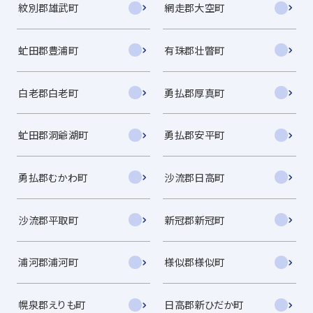
紋別郡雄武町
網走郡大空町
虻田郡豊浦町
有珠郡壮瞥町
白老郡白老町
勇払郡厚真町
虻田郡洞爺湖町
勇払郡安平町
勇払郡むかわ町
沙流郡日高町
沙流郡平取町
新冠郡新冠町
浦河郡浦河町
様似郡様似町
幌泉郡えりも町
日高郡新ひだか町