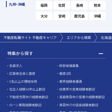
九州・沖縄
福岡
佐賀
長崎
熊本
大分
宮崎
鹿児島
沖縄
不動産転職サイト 不動産キャリア
エリアから検索
北海道
特集から探す
急募求人
幹部候補募集
応募者全員と面接
面接1回
5名以上の積極採用
業界経験者優遇
社会人経験10年以上歓迎
他業界の営業経験者歓迎
不動産売買仲介経験者歓迎
高級賃貸仲介営業の経験者歓迎
ローン業務経験者歓迎
賃貸仲介の店長経験者歓迎