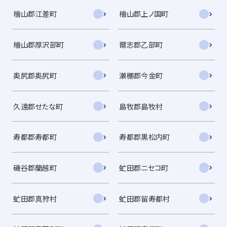
檜山郡江差町
檜山郡上ノ国町
檜山郡厚沢部町
爾志郡乙部町
奥尻郡奥尻町
瀬棚郡今金町
久遠郡せたな町
島牧郡島牧村
寿都郡寿都町
寿都郡黒松内町
磯谷郡蘭越町
虻田郡ニセコ町
虻田郡真狩村
虻田郡留寿都村