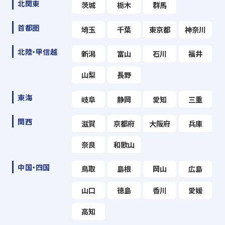
北関東
茨城
栃木
群馬
首都圏
埼玉
千葉
東京都
神奈川
北陸・甲信越
新潟
富山
石川
福井
山梨
長野
東海
岐阜
静岡
愛知
三重
関西
滋賀
京都府
大阪府
兵庫
奈良
和歌山
中国・四国
鳥取
島根
岡山
広島
山口
徳島
香川
愛媛
高知