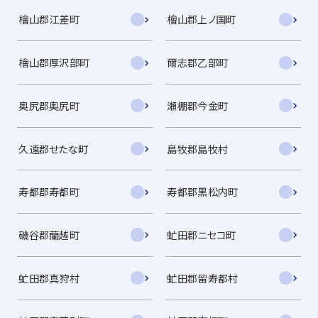
檜山郡江差町
檜山郡上ノ国町
檜山郡厚沢部町
爾志郡乙部町
奥尻郡奥尻町
瀬棚郡今金町
久遠郡せたな町
島牧郡島牧村
寿都郡寿都町
寿都郡黒松内町
磯谷郡蘭越町
虻田郡ニセコ町
虻田郡真狩村
虻田郡留寿都村