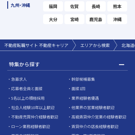
九州・沖縄
福岡
佐賀
長崎
熊本
大分
宮崎
鹿児島
沖縄
不動産転職サイト 不動産キャリア
エリアから検索
北海道
特集から探す
急募求人
幹部候補募集
応募者全員と面接
面接1回
5名以上の積極採用
業界経験者優遇
社会人経験10年以上歓迎
他業界の営業経験者歓迎
不動産売買仲介経験者歓迎
高級賃貸仲介営業の経験者歓迎
ローン業務経験者歓迎
賃貸仲介の店長経験者歓迎