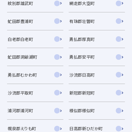
紋別郡雄武町
網走郡大空町
虻田郡豊浦町
有珠郡壮瞥町
白老郡白老町
勇払郡厚真町
虻田郡洞爺湖町
勇払郡安平町
勇払郡むかわ町
沙流郡日高町
沙流郡平取町
新冠郡新冠町
浦河郡浦河町
様似郡様似町
幌泉郡えりも町
日高郡新ひだか町