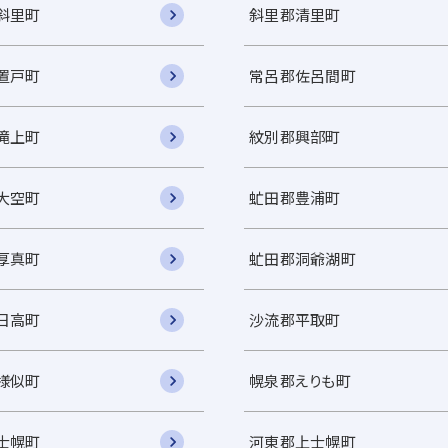
斜里町
斜里郡清里町
置戸町
常呂郡佐呂間町
滝上町
紋別郡興部町
大空町
虻田郡豊浦町
厚真町
虻田郡洞爺湖町
日高町
沙流郡平取町
様似町
幌泉郡えりも町
士幌町
河東郡上士幌町