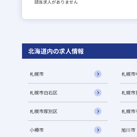
該当求人がありません
北海道内の求人情報
札幌市
札幌市
札幌市白石区
札幌市
札幌市厚別区
札幌市
小樽市
旭川市