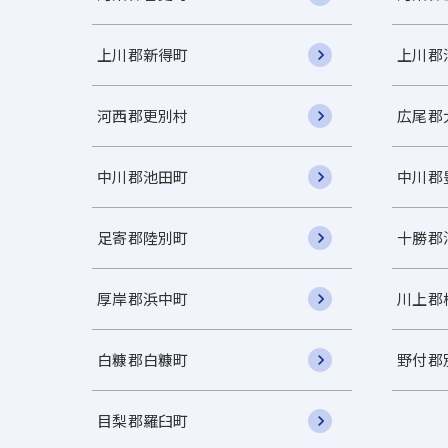
上川郡新得町
上川郡
河西郡更別村
広尾郡
中川郡池田町
中川郡
足寄郡陸別町
十勝郡
厚岸郡浜中町
川上郡
白糠郡白糠町
野付郡
目梨郡羅臼町