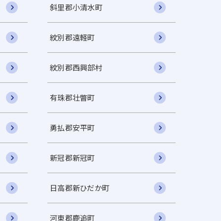
斜里郡小清水町
紋別郡遠軽町
紋別郡西興部村
有珠郡壮瞥町
勇払郡安平町
新冠郡新冠町
日高郡新ひだか町
河東郡鹿追町