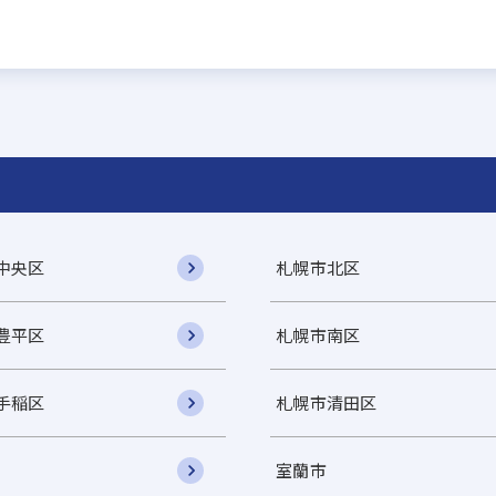
中央区
札幌市北区
豊平区
札幌市南区
手稲区
札幌市清田区
室蘭市