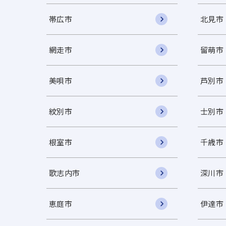
帯広市
北見市
網走市
留萌市
美唄市
芦別市
紋別市
士別市
根室市
千歳市
歌志内市
深川市
恵庭市
伊達市