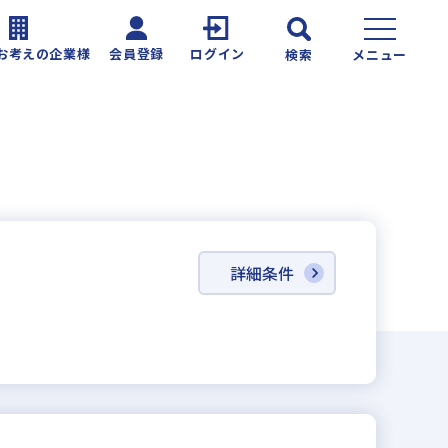
お考えの企業様
会員登録
ログイン
検索
メニュー
詳細条件