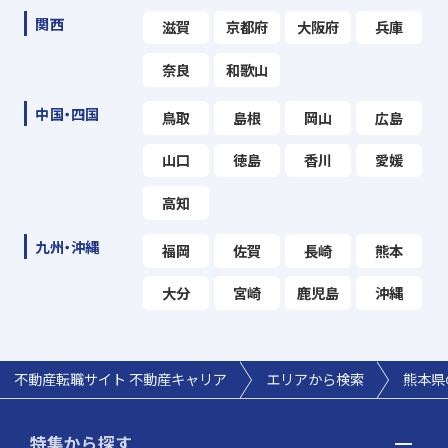
関西
滋賀
京都府
大阪府
兵庫
奈良
和歌山
中国・四国
鳥取
島根
岡山
広島
山口
徳島
香川
愛媛
高知
九州・沖縄
福岡
佐賀
長崎
熊本
大分
宮崎
鹿児島
沖縄
不動産転職サイト 不動産キャリア
エリアから検索
熊本県
特集から探す