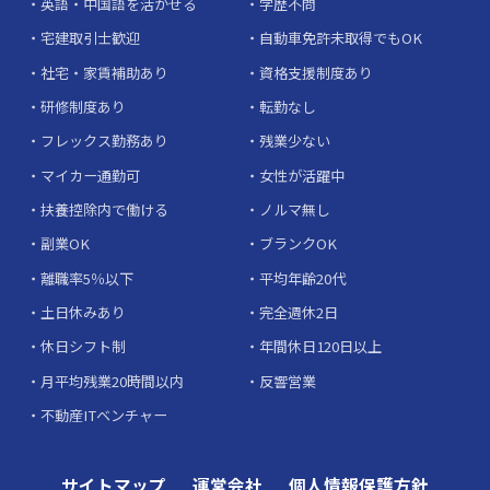
英語・中国語を活かせる
学歴不問
宅建取引士歓迎
自動車免許未取得でもOK
社宅・家賃補助あり
資格支援制度あり
研修制度あり
転勤なし
フレックス勤務あり
残業少ない
マイカー通勤可
女性が活躍中
扶養控除内で働ける
ノルマ無し
副業OK
ブランクOK
離職率5％以下
平均年齢20代
土日休みあり
完全週休2日
休日シフト制
年間休日120日以上
月平均残業20時間以内
反響営業
不動産ITベンチャー
サイトマップ
運営会社
個人情報保護方針