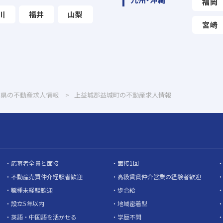
福岡
川
福井
山梨
宮崎
本県の不動産求人情報
上益城郡益城町の不動産求人情報
応募者全員と面接
面接1回
不動産売買仲介経験者歓迎
高級賃貸仲介営業の経験者歓迎
職種未経験歓迎
歩合給
設立5年以内
地域密着型
英語・中国語を活かせる
学歴不問