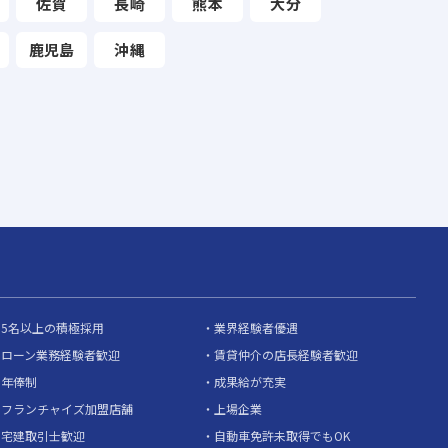
佐賀
長崎
熊本
大分
鹿児島
沖縄
5名以上の積極採用
業界経験者優遇
ローン業務経験者歓迎
賃貸仲介の店長経験者歓迎
年俸制
成果給が充実
フランチャイズ加盟店舗
上場企業
宅建取引士歓迎
自動車免許未取得でもOK