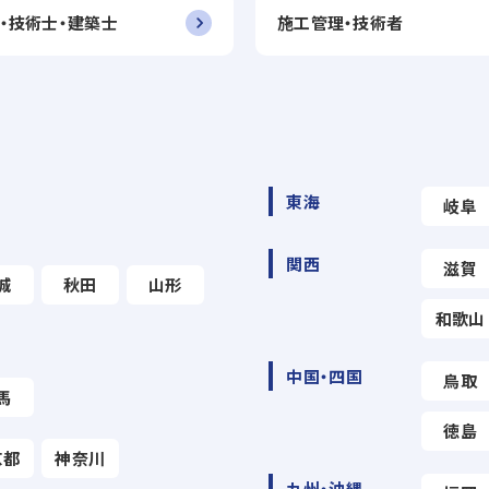
・技術士・建築士
施工管理・技術者
東海
岐阜
関西
滋賀
城
秋田
山形
和歌山
中国・四国
鳥取
馬
徳島
京都
神奈川
九州・沖縄