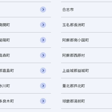
合志市
南関町
玉名郡長洲町
菊陽町
阿蘇郡南小国町
高森町
阿蘇郡西原村
郡嘉島町
上益城郡益城町
氷川町
葦北郡芦北町
多良木町
球磨郡湯前町