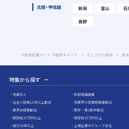
北陸・甲信越
新潟
富山
石
長野
不動産転職サイト 不動産キャリア
エリアから検索
熊
特集から探す
急募求人
幹部候補募集
社会人経験10年以上歓迎
他業界の営業経験者歓迎
業界未経験歓迎
既卒・第2新卒歓迎
固定給25万円以上
固定給35万円以上
設立30年以上
上場企業のグループ会社