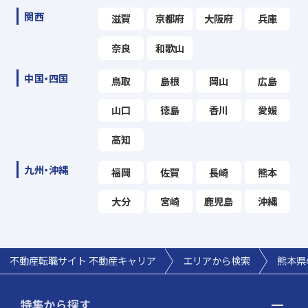
関西
滋賀
京都府
大阪府
兵庫
奈良
和歌山
中国・四国
鳥取
島根
岡山
広島
山口
徳島
香川
愛媛
高知
九州・沖縄
福岡
佐賀
長崎
熊本
大分
宮崎
鹿児島
沖縄
不動産転職サイト 不動産キャリア
エリアから検索
熊本県
特集から探す