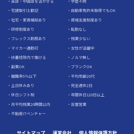
英語・中国語を活かせる
学歴不問
宅建取引士歓迎
自動車免許未取得でもOK
社宅・家賃補助あり
資格支援制度あり
研修制度あり
転勤なし
フレックス勤務あり
残業少ない
マイカー通勤可
女性が活躍中
扶養控除内で働ける
ノルマ無し
副業OK
ブランクOK
離職率5％以下
平均年齢20代
土日休みあり
完全週休2日
休日シフト制
年間休日120日以上
月平均残業20時間以内
反響営業
不動産ITベンチャー
サイトマップ
運営会社
個人情報保護方針