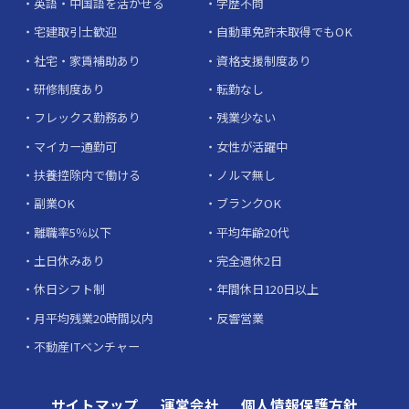
英語・中国語を活かせる
学歴不問
宅建取引士歓迎
自動車免許未取得でもOK
社宅・家賃補助あり
資格支援制度あり
研修制度あり
転勤なし
フレックス勤務あり
残業少ない
マイカー通勤可
女性が活躍中
扶養控除内で働ける
ノルマ無し
副業OK
ブランクOK
離職率5％以下
平均年齢20代
土日休みあり
完全週休2日
休日シフト制
年間休日120日以上
月平均残業20時間以内
反響営業
不動産ITベンチャー
サイトマップ
運営会社
個人情報保護方針