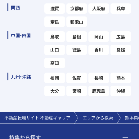
関西
滋賀
京都府
大阪府
兵庫
奈良
和歌山
中国・四国
鳥取
島根
岡山
広島
山口
徳島
香川
愛媛
高知
九州・沖縄
福岡
佐賀
長崎
熊本
大分
宮崎
鹿児島
沖縄
不動産転職サイト 不動産キャリア
エリアから検索
熊本県
特集から探す