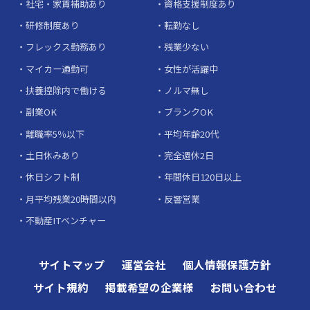
社宅・家賃補助あり
資格支援制度あり
研修制度あり
転勤なし
フレックス勤務あり
残業少ない
マイカー通勤可
女性が活躍中
扶養控除内で働ける
ノルマ無し
副業OK
ブランクOK
離職率5％以下
平均年齢20代
土日休みあり
完全週休2日
休日シフト制
年間休日120日以上
月平均残業20時間以内
反響営業
不動産ITベンチャー
サイトマップ
運営会社
個人情報保護方針
サイト規約
掲載希望の企業様
お問い合わせ