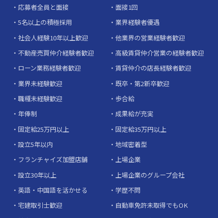
応募者全員と面接
面接1回
5名以上の積極採用
業界経験者優遇
社会人経験10年以上歓迎
他業界の営業経験者歓迎
不動産売買仲介経験者歓迎
高級賃貸仲介営業の経験者歓迎
ローン業務経験者歓迎
賃貸仲介の店長経験者歓迎
業界未経験歓迎
既卒・第2新卒歓迎
職種未経験歓迎
歩合給
年俸制
成果給が充実
固定給25万円以上
固定給35万円以上
設立5年以内
地域密着型
フランチャイズ加盟店舗
上場企業
設立30年以上
上場企業のグループ会社
英語・中国語を活かせる
学歴不問
宅建取引士歓迎
自動車免許未取得でもOK