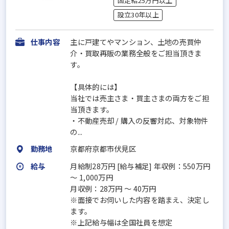
固定給25万円以上
設立30年以上
仕事内容
主に戸建てやマンション、土地の売買仲
介・買取再販の業務全般をご担当頂きま
す。
【具体的には】
当社では売主さま・買主さまの両方をご担
当頂きます。
・不動産売却 / 購入の反響対応、対象物件
の...
勤務地
京都府京都市伏見区
給与
月給制28万円 [給与補足] 年収例：550万円
～ 1,000万円
月収例：28万円 ～ 40万円
※面接でお伺いした内容を踏まえ、決定し
ます。
※上記給与幅は全国社員を想定