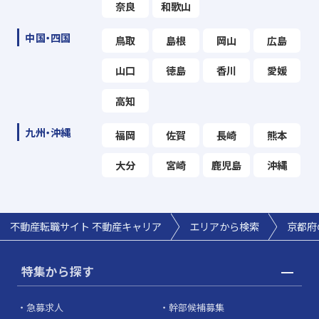
奈良
和歌山
中国・四国
鳥取
島根
岡山
広島
山口
徳島
香川
愛媛
高知
九州・沖縄
福岡
佐賀
長崎
熊本
大分
宮崎
鹿児島
沖縄
不動産転職サイト 不動産キャリア
エリアから検索
京都府
特集から探す
急募求人
幹部候補募集