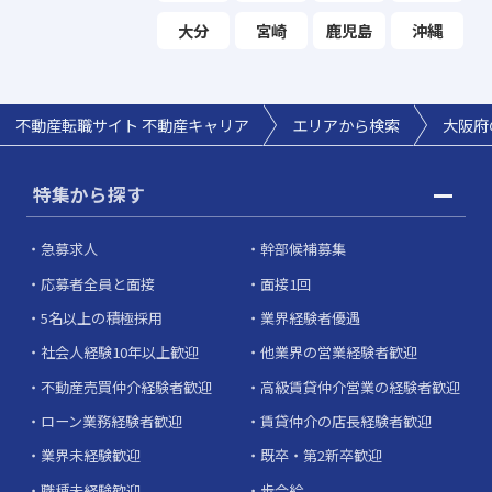
大分
宮崎
鹿児島
沖縄
不動産転職サイト 不動産キャリア
エリアから検索
大阪府
特集から探す
急募求人
幹部候補募集
応募者全員と面接
面接1回
5名以上の積極採用
業界経験者優遇
社会人経験10年以上歓迎
他業界の営業経験者歓迎
不動産売買仲介経験者歓迎
高級賃貸仲介営業の経験者歓迎
ローン業務経験者歓迎
賃貸仲介の店長経験者歓迎
業界未経験歓迎
既卒・第2新卒歓迎
職種未経験歓迎
歩合給