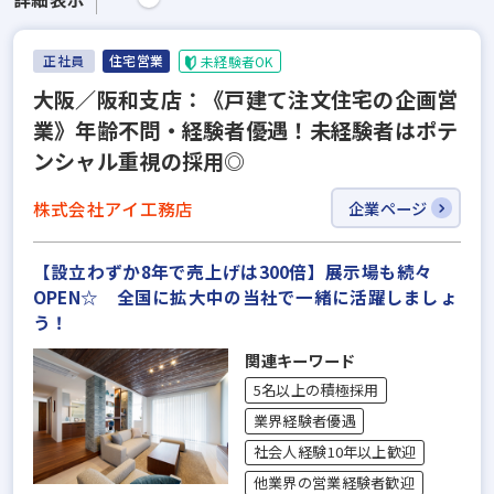
正社員
住宅営業
未経験者OK
大阪／阪和支店：《戸建て注文住宅の企画営
業》年齢不問・経験者優遇！未経験者はポテ
ンシャル重視の採用◎
株式会社アイ工務店
企業ページ
【設立わずか8年で売上げは300倍】展示場も続々
OPEN☆ 全国に拡大中の当社で一緒に活躍しましょ
う！
関連キーワード
5名以上の積極採用
業界経験者優遇
社会人経験10年以上歓迎
他業界の営業経験者歓迎