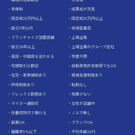
年俸制
成果給が充実
固定給25万円以上
固定給35万円以上
設立5年以内
地域密着型
フランチャイズ加盟店舗
上場企業
設立30年以上
上場企業のグループ会社
英語・中国語を活かせる
学歴不問
宅建取引士歓迎
自動車免許未取得でもOK
社宅・家賃補助あり
資格支援制度あり
研修制度あり
転勤なし
フレックス勤務あり
残業少ない
マイカー通勤可
女性が活躍中
扶養控除内で働ける
ノルマ無し
副業OK
ブランクOK
離職率5％以下
平均年齢20代