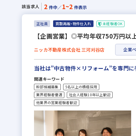
2
1~2
該当求人
件中／
件表示
未経験者OK
正社員
買取再販・物件仕入れ
【企画営業】◎平均年収750万円以
ニッカ不動産株式会社 三河刈谷店
企業
当社は”中古物件×リフォーム”を専門
関連キーワード
幹部候補募集
5名以上の積極採用
業界経験者優遇
社会人経験10年以上歓迎
他業界の営業経験者歓迎