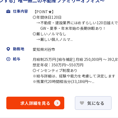
インする」唯一無二の不動産ファミリーオフィス～
仕事内容
【POINT★】
◎年間休日120日
→不動産・建設業界にはめずらしい120日越え
GW・夏季・年末年始の長期休暇あり！
◎厳しいノルマなし
→厳しい個人ノルマ...
勤務地
愛知県刈谷市
給与
月給制25万円 [給与補足] 月給 250,000円 〜 392,8
想定年収：350万円～550万円
◎インセンティブ制度あり
※給与詳細は、経験や能力を考慮して決定します
※残業代20時間相当分(33,186円～...
求人詳細を見る
気になる