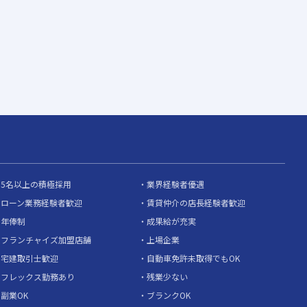
5名以上の積極採用
業界経験者優遇
ローン業務経験者歓迎
賃貸仲介の店長経験者歓迎
年俸制
成果給が充実
フランチャイズ加盟店舗
上場企業
宅建取引士歓迎
自動車免許未取得でもOK
フレックス勤務あり
残業少ない
副業OK
ブランクOK