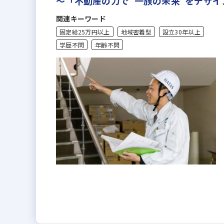
～「不動産の力で“一族の未来”をデザ
関連キーワード
固定給25万円以上
地域密着型
設立30年以上
学歴不問
年齢不問