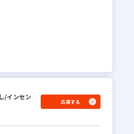
し/インセン
応募する