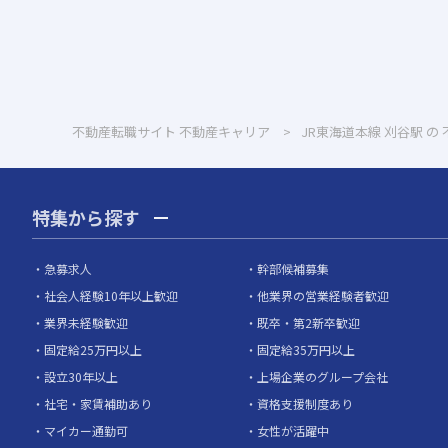
不動産転職サイト 不動産キャリア
JR東海道本線 刈谷駅 の
特集から探す
急募求人
幹部候補募集
社会人経験10年以上歓迎
他業界の営業経験者歓迎
業界未経験歓迎
既卒・第2新卒歓迎
固定給25万円以上
固定給35万円以上
設立30年以上
上場企業のグループ会社
社宅・家賃補助あり
資格支援制度あり
マイカー通勤可
女性が活躍中