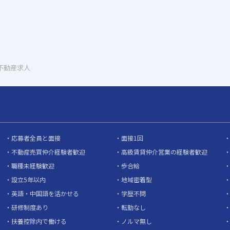
 不動産求人
応募者全員と面接
面接1回
不動産売買仲介経験者歓迎
高級賃貸仲介営業の経験者歓迎
職種未経験歓迎
歩合給
設立5年以内
地域密着型
英語・中国語を活かせる
学歴不問
研修制度あり
転勤なし
扶養控除内で働ける
ノルマ無し