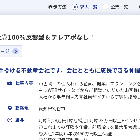
求人一覧
企業一覧
表示方法
上◎100％反響型＆テレアポなし！
ページ
に手掛ける不動産会社です。会社とともに成長できる仲
仕事内容
中古物件の仕入れから企画、提案、プランニング
主にWEBサイトなどからご相談いただいたお客様
入社から半年間は先輩社員がイチから丁寧に指導して
勤務地
愛知県刈谷市
給与
月給制28万円 [給与補足] 月給28万円以上+イン
◎これまでの経験や年齢、前職給与を最大限考慮
◎入社2年間は年収450万円以上保証