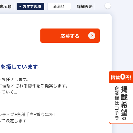
表示順
詳細表示
おすすめ順
新着順
応募する
間を探しています。
をお任せします。
に理想とされる物件をご提案します。
いく...
センティブ+各種手当+賞与年2回
して決定します