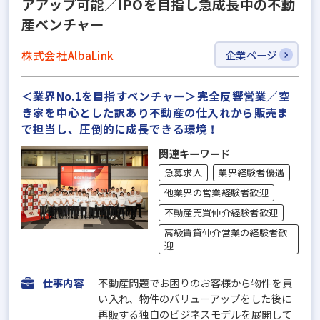
アアップ可能／IPOを目指し急成長中の不動
産ベンチャー
株式会社AlbaLink
企業ページ
＜業界No.1を目指すベンチャー＞完全反響営業／空
き家を中心とした訳あり不動産の仕入れから販売ま
で担当し、圧倒的に成長できる環境！
関連キーワード
急募求人
業界経験者優遇
他業界の営業経験者歓迎
不動産売買仲介経験者歓迎
高級賃貸仲介営業の経験者歓
迎
仕事内容
不動産問題でお困りのお客様から物件を買
い入れ、物件のバリューアップをした後に
再販する独自のビジネスモデルを展開して