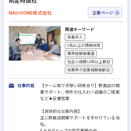
則定時退社
NAVI HOME株式会社
企業ページ
関連キーワード
急募求人
5名以上の積極採用
業界経験者優遇
社会人経験10年以上歓迎
他業界の営業経験者歓迎
仕事内容
【チーム制で手厚い研修あり】飲食店の開
業サポート、物件の仕入れ～店舗のご提案
など★反響営業
【具体的な仕事内容】
主に飲食店開業サポートを手がけている当
社。
S.H.Nグループの安定基盤の中...