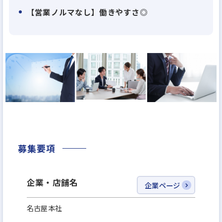
今後も時代のニーズに応えて、
【営業ノルマなし】働きやすさ◎
4つの住宅、
（1）注文住宅 （2）賃貸住宅 （3）高齢者住宅
（4）介護看護住宅
の卓越性を追求して住まいの夢を実現します。
■スマイシアHDについて：
当社は「アサヒグローバルホーム」「ゴールドエイ
ジ」と共に、スマイシアHDの一員です。
募集要項
アサヒグローバルホームは三重県ビルダーランキン
グ連続No.1の実績を誇り、地域密着、地域貢献に注
企業・店舗名
企業ページ
力しています。
着実に業績を伸ばしており、現在では愛知県、岐阜県
名古屋本社
にも拡大中。