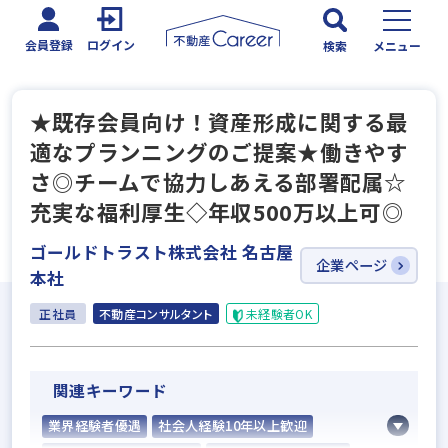
会員登録
ログイン
検索
メニュー
★既存会員向け！資産形成に関する最
適なプランニングのご提案★働きやす
さ◎チームで協力しあえる部署配属☆
充実な福利厚生◇年収500万以上可◎
ゴールドトラスト株式会社 名古屋
企業ページ
本社
正社員
不動産コンサルタント
未経験者OK
関連キーワード
業界経験者優遇
社会人経験10年以上歓迎