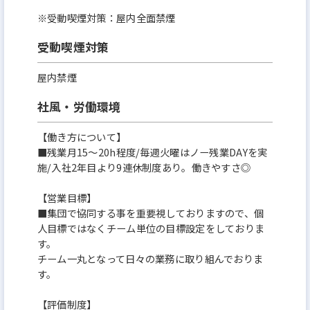
※受動喫煙対策：屋内全面禁煙
受動喫煙対策
屋内禁煙
社風・労働環境
【働き⽅について】
■残業⽉15〜20h程度/毎週⽕曜はノー残業DAYを実
施/⼊社2年⽬より9連休制度あり。働きやすさ◎
【営業⽬標】
■集団で協同する事を重要視しておりますので、個
⼈⽬標ではなくチーム単位の⽬標設定をしておりま
す。
チーム⼀丸となって⽇々の業務に取り組んでおりま
す。
【評価制度】