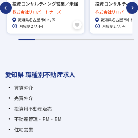
投資コンサルティング営業／未経
投資コンサルティン
験・第二新卒歓迎！
産経験者の募集！
株式会社リロパートナーズ
株式会社リロパートナ
愛知県名古屋市中村区
愛知県名古屋市中村
月給制27万円
月給制27万円
愛知県 職種別不動産求人
賃貸仲介
売買仲介
投資用不動産販売
不動産管理・PM・BM
住宅営業