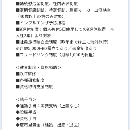
■勤続慰労金制度、社内表彰制度
■定期健康診断、特定健診、腫瘍マーカー血液検査
（40歳以上の方のみ対象）
■インフルエンザ予防接種
■9連休制度：個人有休5日使用しての9連休取得 ※
入社2年目より対象
■社員旅行積立金制度（昨年までは主に海外旅行）
※月額5,000円の積立てあり／返金制度あり
■フリードリンク制度（月額1,000円負担）
＜教育制度・資格補助＞
■OJT研修
■各種研修制度
■資格取得支援制度
＜諸手当＞
◆通勤手当：実費支給（上限なし）
◆役職手当
◆資格手当
◆慶弔見舞金（結婚、出産・逝去）