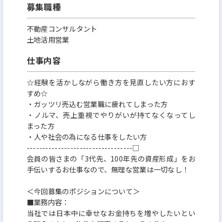
募集職種
マイホーム体感型の自社展示場「グローバルタウ
ン」には顧客が安心して打ち合わせできるよう、
不動産コンサルタント
子どもも喜ぶフリードリンクバーやエリア最大級の
土地活用営業
キッズコーナーの設置、
仕事内容
専任スタッフによる託児サービス、授乳室も設置す
☆経験を活かしながら働き方を見直したい方におす
る等、
すめ☆
顧客志向を徹底的に追求した充実した環境を用意し
・ガッツリ売込む営業職に疲れてしまった方
ています。
・ノルマ、売上重視でやりがいが持てなくなってし
まった方
・人や社会の為になる仕事をしたい方
----------------------------------□
会員の皆さまの「3代先、100年先の資産形成」をお
手伝いするお仕事なので、無理な営業は一切なし！
＜今回募集のポジションについて＞
■業務内容：
当社では日本中に幸せなお金持ちを増やしたいとい