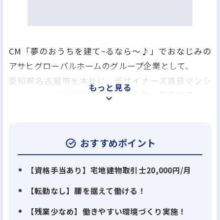
CM「夢のおうちを建て~るなら～♪」でおなじみの
アサヒグローバルホームのグループ企業として、
愛知県名古屋市を本社に、デザイナーズ賃貸マンシ
もっと見る
ョン、サービス付き高齢者向け住宅、資産活用、セ
ミナー運営にて東海エリアトップクラスの実績を持
っております。
高齢者にとって住みやすく快適な環境を提供するべ
おすすめポイント
く、オリジナルのサービス付き高齢者向け住宅の展
開をしています。
【資格手当あり】宅地建物取引士20,000円/月
また、相続・節税・資金の日本独自の財産形成と、3
【転勤なし】腰を据えて働ける！
代先、100年先の全く新しい土地活用を行っていま
【残業少なめ】働きやすい環境づくり実施！
す。