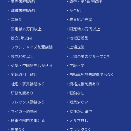
業界未経験歓迎
既卒・第2新卒歓迎
職種未経験歓迎
歩合給
年俸制
成果給が充実
固定給25万円以上
固定給35万円以上
設立5年以内
地域密着型
フランチャイズ加盟店舗
上場企業
設立30年以上
上場企業のグループ会社
英語・中国語を活かせる
学歴不問
宅建取引士歓迎
自動車免許未取得でもOK
社宅・家賃補助あり
資格支援制度あり
研修制度あり
転勤なし
フレックス勤務あり
残業少ない
マイカー通勤可
女性が活躍中
扶養控除内で働ける
ノルマ無し
副業OK
ブランクOK