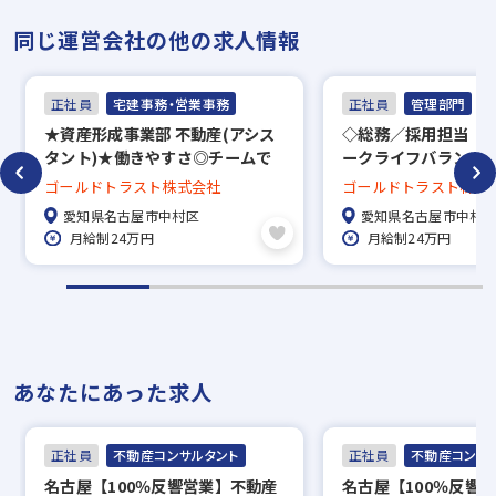
同じ運営会社の他の求人情報
正社員
宅建事務・営業事務
正社員
管理部門
★資産形成事業部 不動産(アシス
◇総務／採用担当（
タント)★働きやすさ◎チームで
ークライフバランス◎
協力しあえる部署配属☆充実な福
上・土日祝休み☆
ゴールドトラスト株式会社
ゴールドトラスト株式
利厚生◇
愛知県名古屋市中村区
愛知県名古屋市中村
月給制24万円
月給制24万円
あなたにあった求人
正社員
不動産コンサルタント
正社員
不動産コンサ
名古屋【100％反響営業】不動産
名古屋【100％反響