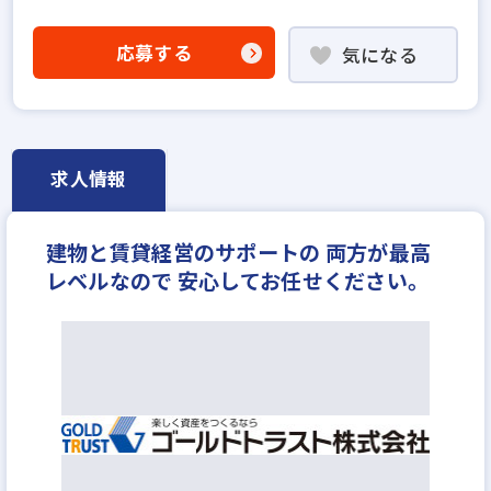
他業界の営業経験者歓迎
ローン業務経験者歓迎
業界未経験歓迎
既卒・第2新卒歓迎
応募する
気になる
職種未経験歓迎
固定給25万円以上
地域密着型
宅建取引士歓迎
資格支援制度あり
転勤なし
残業少ない
ノルマ無し
土日休みあり
完全週休2日
月平均残業20時間以内
反響営業
求人情報
月給25万円
建物と賃貸経営のサポートの 両方が最高
レベルなので 安心してお任せください。