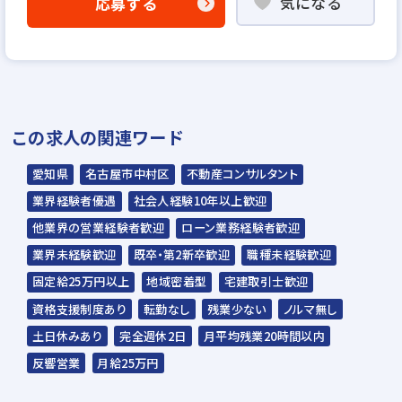
気になる
応募する
↓
適正検査（来社／マークシート）
↓
役員面接
（1回のみ）
この求人の関連ワード
↓
内定
愛知県
名古屋市中村区
不動産コンサルタント
業界経験者優遇
社会人経験10年以上歓迎
☆入社時期は相談に応じます。現在、在職中
他業界の営業経験者歓迎
ローン業務経験者歓迎
の方も積極的にご応募ください。
業界未経験歓迎
既卒・第2新卒歓迎
職種未経験歓迎
☆応募の秘密は厳守いたします。
固定給25万円以上
地域密着型
宅建取引士歓迎
資格支援制度あり
転勤なし
残業少ない
ノルマ無し
土日休みあり
完全週休2日
月平均残業20時間以内
反響営業
月給25万円