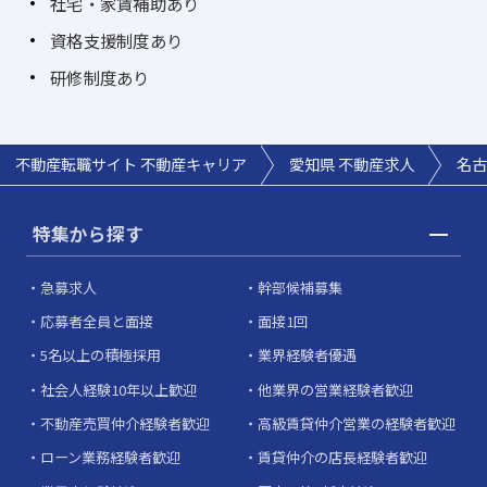
社宅・家賃補助あり
資格支援制度あり
研修制度あり
不動産転職サイト 不動産キャリア
愛知県 不動産求人
名古
特集から探す
急募求人
幹部候補募集
応募者全員と面接
面接1回
5名以上の積極採用
業界経験者優遇
社会人経験10年以上歓迎
他業界の営業経験者歓迎
不動産売買仲介経験者歓迎
高級賃貸仲介営業の経験者歓迎
ローン業務経験者歓迎
賃貸仲介の店長経験者歓迎