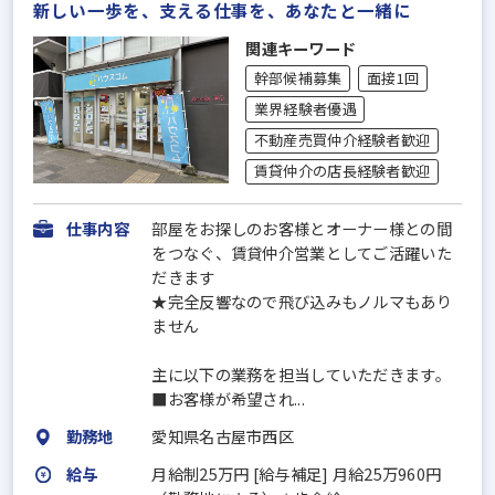
新しい一歩を、支える仕事を、あなたと一緒に
関連キーワード
幹部候補募集
面接1回
業界経験者優遇
不動産売買仲介経験者歓迎
賃貸仲介の店長経験者歓迎
仕事内容
部屋をお探しのお客様とオーナー様との間
をつなぐ、賃貸仲介営業としてご活躍いた
だきます
★完全反響なので飛び込みもノルマもあり
ません
主に以下の業務を担当していただきます。
■お客様が希望され...
勤務地
愛知県名古屋市西区
給与
月給制25万円 [給与補足] 月給25万960円