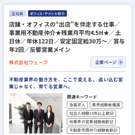
正社員
オフィス・テナント仲介
店舗・オフィスの“出店”を伴走する仕事／
事業用不動産仲介★残業月平均4.5H★／土
日休／年休122日／安定固定給30万～／賞与
年2回／反響営業メイン
株式会社ウェーブ
企業ページ
不動産業界の働き方を、ここで変える。 追い込む営
業じゃなく、育てる営業へ。
関連キーワード
急募求人
業界経験者優遇
社会人経験10年以上歓迎
他業界の営業経験者歓迎
不動産売買仲介経験者歓迎