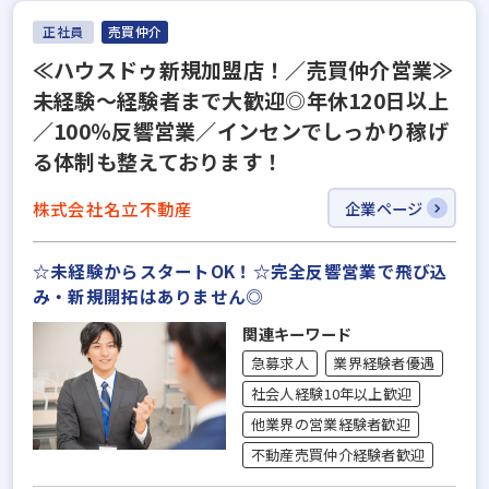
正社員
売買仲介
≪ハウスドゥ新規加盟店！／売買仲介営業≫
未経験～経験者まで大歓迎◎年休120日以上
／100％反響営業／インセンでしっかり稼げ
る体制も整えております！
株式会社名立不動産
企業ページ
☆未経験からスタートOK！☆完全反響営業で飛び込
み・新規開拓はありません◎
関連キーワード
急募求人
業界経験者優遇
社会人経験10年以上歓迎
他業界の営業経験者歓迎
不動産売買仲介経験者歓迎