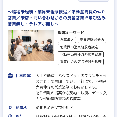
～職種未経験・業界未経験歓迎／不動産売買の仲介
営業／来店・問い合わせからの反響営業※飛び込み
営業無し・テレアポ無し～
関連キーワード
急募求人
業界経験者優遇
他業界の営業経験者歓迎
不動産売買仲介経験者歓迎
賃貸仲介の店長経験者歓迎
仕事内容
大手不動産「ハウスドゥ」のフランチャイ
ズ店として展開している当社にて、不動産
売買仲介の営業業務をお願いします。
物件情報の提案から契約・決済、データ入
力や契約関係書類の作成業...
勤務地
愛知県名古屋市中川区
給与
月給制30万円 [給与補足] 月給29万5000円