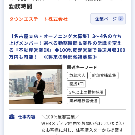
勤務時間
タウンエステート株式会社
企業ページ
【名古屋支店・オープニング大募集】3～4名の立ち
上げメンバー！選べる勤務時間＆業界の常識を変え
る『不動産営業DX』◆100%反響営業で最速月収100
万円も可能！ ≪将来の幹部候補募集≫
関連キーワード
急募求人
幹部候補募集
面接1回
5名以上の積極採用
業界経験者優遇
仕事内容
＼100％反響営業／
WEBメディア経由でお問い合わせいただい
たお客様に対し、住宅購入を一から提案す