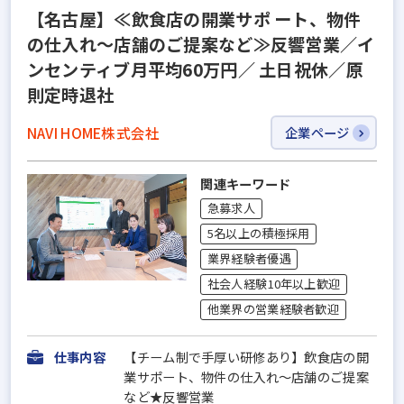
【名古屋】≪飲食店の開業サポ ート、物件
の仕入れ～店舗のご提案など≫反響営業／イ
ンセンティブ月平均60万円／ 土日祝休／原
則定時退社
NAVI HOME株式会社
企業ページ
関連キーワード
急募求人
5名以上の積極採用
業界経験者優遇
社会人経験10年以上歓迎
他業界の営業経験者歓迎
仕事内容
【チーム制で手厚い研修あり】飲食店の開
業サポート、物件の仕入れ～店舗のご提案
など★反響営業