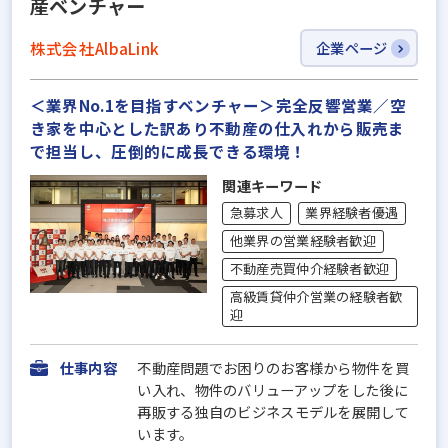
産ベンチャー
株式会社AlbaLink
企業ページ
＜業界No.1を目指すベンチャー＞完全反響営業／空
き家を中心とした訳あり不動産の仕入れから販売ま
で担当し、圧倒的に成長できる環境！
関連キーワード
急募求人
業界経験者優遇
他業界の営業経験者歓迎
不動産売買仲介経験者歓迎
高級賃貸仲介営業の経験者歓
迎
仕事内容
不動産問題でお困りのお客様から物件を買
い入れ、物件のバリューアップをした後に
再販する独自のビジネスモデルを展開して
います。