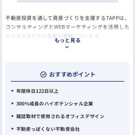
不動産投資を通して資産づくりを支援するTAPPは、
コンサルティングとWEBマーケティングを活用した
ビジネスモデルで事業を展開しています。
もっと見る
・テクノロジーの活用とは？？
従来、不動産業界はアウトバウンド(テレアポ、飛び
込み等)で顧客集客を行っていましたが、弊社では完
おすすめポイント
全インバウンド集客(WEBマーケティングの活用)を確
立。
年間休日122日以上
その結果7期目にして売り上げ184億円を達成するま
300％成長のハイポテンシャル企業
での成長を実現してきました。今後はマーケティング
雑誌取材で使用されるオフィスデザイン
オートメーションによる実務効率化、
salesforceを活用したAIによるKPI改善などを実現
不動産っぽくない不動産会社