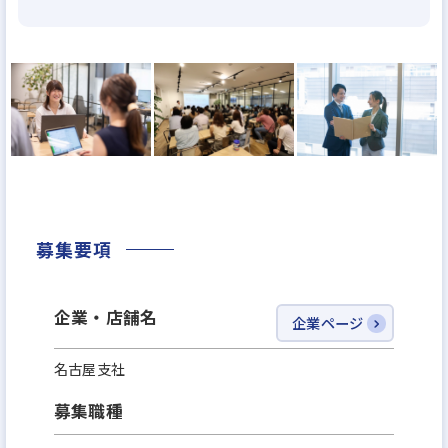
し、業界内に『新しい基準』を生み出していきます。
・どうやってお客様に不動産投資を勧める？？
SNSを中心とした広告媒体から『資産運用に興味を
持つ』方へアプローチし、弊社主催のWEBマネーセ
ミナーにご参加いただきます。
お客様の求める内容に合わせセミナー動画をご視聴
いただき、資産運用に関する基礎的な知識を身に着
けていただいたうえでコンサルタントがヒアリン
募集要項
グ、ご提案に繋げていきます。
企業・店舗名
企業ページ
・オーナー様にとって『すべてをTAPPで完結でき
る』会社です 8期目のベンチャー企業ながら、不動産
名古屋支社
販売だけではなく、管理事業も高いレベルでご提供
募集職種
差し上げています。