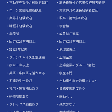
不動産売買仲介経験者歓迎
高級賃貸仲介営業の経験者歓迎
ローン業務経験者歓迎
賃貸仲介の店長経験者歓迎
業界未経験歓迎
既卒・第2新卒歓迎
職種未経験歓迎
歩合給
年俸制
成果給が充実
固定給25万円以上
固定給35万円以上
設立5年以内
地域密着型
フランチャイズ加盟店舗
上場企業
設立30年以上
上場企業のグループ会社
英語・中国語を活かせる
学歴不問
宅建取引士歓迎
自動車免許未取得でもOK
社宅・家賃補助あり
資格支援制度あり
研修制度あり
転勤なし
フレックス勤務あり
残業少ない
マイカー通勤可
女性が活躍中