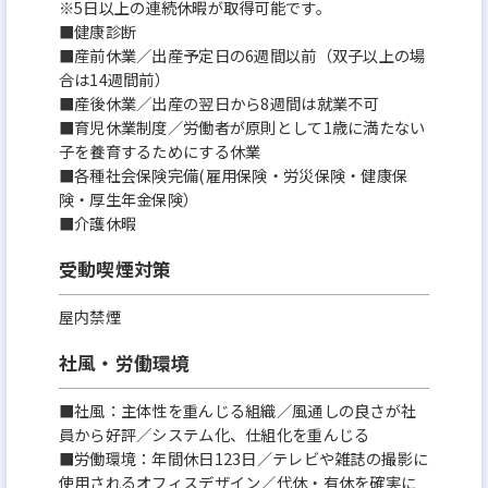
※5日以上の連続休暇が取得可能です。
■健康診断
■産前休業／出産予定日の6週間以前（双子以上の場
合は14週間前）
■産後休業／出産の翌日から8週間は就業不可
■育児休業制度／労働者が原則として1歳に満たない
子を養育するためにする休業
■各種社会保険完備(雇用保険・労災保険・健康保
険・厚生年金保険）
■介護休暇
受動喫煙対策
屋内禁煙
社風・労働環境
■社風：主体性を重んじる組織／風通しの良さが社
員から好評／システム化、仕組化を重んじる
■労働環境：年間休日123日／テレビや雑誌の撮影に
使用されるオフィスデザイン／代休・有休を確実に