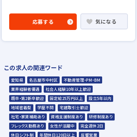
〈選考方法〉
エントリー
気になる
応募する
▼
書類選考
▼
この求人の関連ワード
面接（2〜数回）
愛知県
名古屋市中村区
不動産管理・PM・BM
※一次面接はオンライン
業界経験者優遇
社会人経験10年以上歓迎
既卒・第2新卒歓迎
固定給25万円以上
設立5年以内
▼
地域密着型
学歴不問
宅建取引士歓迎
内定
社宅・家賃補助あり
資格支援制度あり
研修制度あり
※入社時期は相談に応じます。現在、在職中
フレックス勤務あり
女性が活躍中
完全週休2日
の方も積極的にご応募ください。応募の秘密
休日シフト制
年間休日120日以上
反響営業