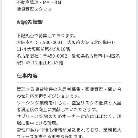
定期的な勉強会・交流会も 実施しており、お客様と
不動産管理・PM・BM
賃貸管理スタッフ
長期的な関係を築くための施策を随時増やしていま
す。
配属先情報
下記拠点で募集しております。
大阪支社：〒530-0001 大阪府大阪市北区梅田1-
11-4 大阪駅前第4ビル18階
名古屋支社：〒450-0002 愛知県名古屋市中村区名
駅2-43-12 東山ビル3階
仕事内容
管理する賃貸物件の入居者募集・家賃管理・問い合
わせ対応を担うポジションです。
リーシング業務を中心に、空室リスクの低減と入居
者満足度の向上に貢献していただきます。
サブリース契約のためオーナー対応はほぼなく、現
場に集中できる環境。
管理戸数は今後も倍増が見込まれており、業務拡大
フェーズを支える重要な役割です。