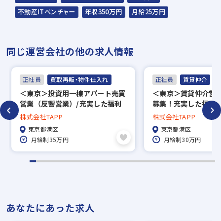
は厳守いたします。
不動産ITベンチャー
年収350万円
月給25万円
同じ運営会社の他の求人情報
正社員
買取再販・物件仕入れ
正社員
賃貸仲介
＜東京＞投資用一棟アパート売買
＜東京＞賃貸仲介営
営業（反響営業）/充実した福利
募集！充実した福利
厚生あり◎/不動産営業経験者の
すい◎
株式会社TAPP
株式会社TAPP
募集
東京都港区
東京都港区
月給制35万円
月給制30万円
あなたにあった求人