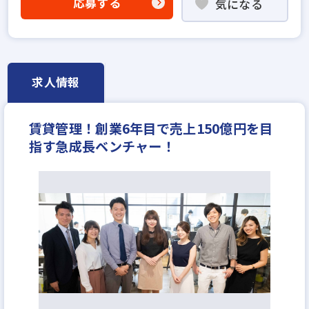
応募する
気になる
宅建取引士歓迎
社宅・家賃補助あり
資格支援制度あり
研修制度あり
フレックス勤務あり
女性が活躍中
完全週休2日
休日シフト制
年間休日120日以上
反響営業
求人情報
不動産ITベンチャー
年収350万円
月給25万円
賃貸管理！創業6年目で売上150億円を目
指す急成長ベンチャー！