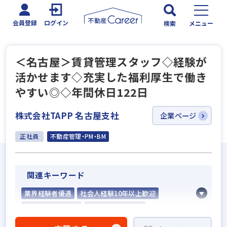
会員登録
ログイン
検索
メニュー
＜名古屋＞賃貸管理スタッフ◇経験が
活かせます◇充実した福利厚生で働き
やすい◎◇年間休日122日
株式会社TAPP 名古屋支社
企業ページ
正社員
不動産管理・PM・BM
関連キーワード
業界経験者優遇
社会人経験10年以上歓迎
既卒・第2新卒歓迎
固定給25万円以上
設立5年以内
地域密着型
学歴不問