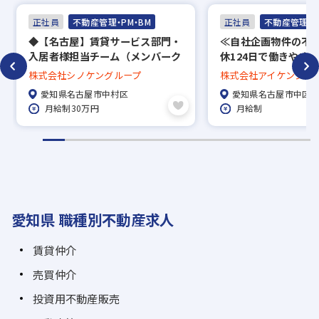
正社員
不動産管理・PM・BM
正社員
不動産管理・P
◆【名古屋】賃貸サービス部門・
≪自社企画物件の不
入居者様担当チーム（メンバーク
休124日で働きやす
ラス）◆実務経験を活かせる◎／
み有／業界経験不問
株式会社シノケングループ
株式会社アイケンジャ
年間休日120日
実
愛知県名古屋市中村区
愛知県名古屋市中区
月給制30万円
月給制
愛知県 職種別不動産求人
賃貸仲介
売買仲介
投資用不動産販売