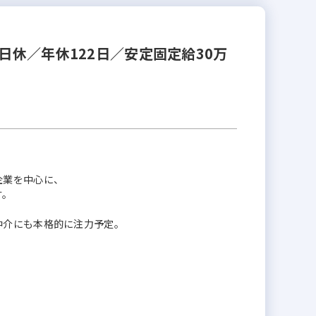
日休／年休122日／安定固定給30万
企業を中心に、
す。
仲介にも本格的に注力予定。