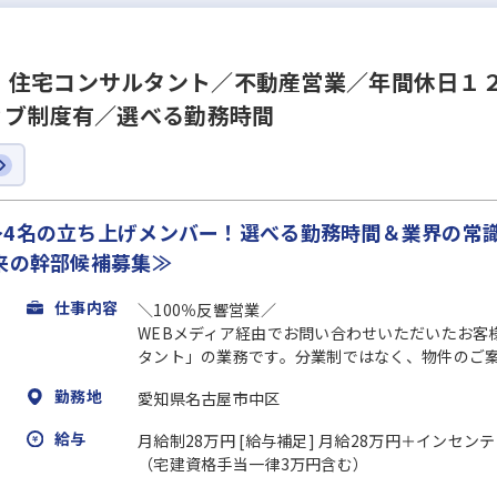
】住宅コンサルタント／不動産営業／年間休日１
ィブ制度有／選べる勤務時間
4名の立ち上げメンバー！選べる勤務時間＆業界の常識
来の幹部候補募集≫
仕事内容
＼100％反響営業／
WEBメディア経由でお問い合わせいただいたお客
タント」の業務です。分業制ではなく、物件のご案
勤務地
愛知県名古屋市中区
給与
月給制28万円 [給与補足] 月給28万円＋インセ
（宅建資格手当一律3万円含む）