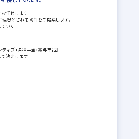
をお任せします。
に理想とされる物件をご提案します。
いく...
センティブ+各種手当+賞与年2回
して決定します