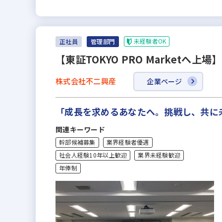
未経験者OK
正社員
管理部門
【東証TOKYO PRO Market
株式会社不二興産
企業ページ
「成長を求めるあなたへ。挑戦し、共に
関連キーワード
幹部候補募集
業界経験者優遇
社会人経験10年以上歓迎
業界未経験歓迎
年俸制