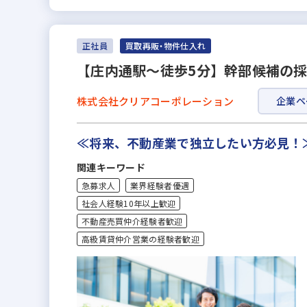
正社員
買取再販・物件仕入れ
【庄内通駅～徒歩5分】幹部候補の採
株式会社クリアコーポレーション
企業ペ
≪将来、不動産業で独立したい方必見！
関連キーワード
急募求人
業界経験者優遇
社会人経験10年以上歓迎
不動産売買仲介経験者歓迎
高級賃貸仲介営業の経験者歓迎