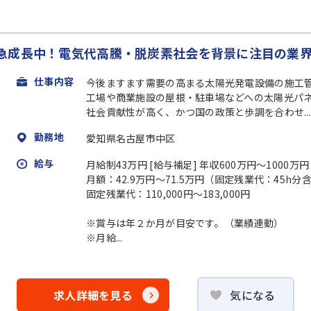
急成長中！電気代高騰・脱炭素社会を背景に注目の業
仕事内容
今後ますます需要の高まる太陽光発電設備の施工
工場や商業施設の屋根・駐車場などへの太陽光パ
社会貢献性が高く、かつ国の政策と歩調を合わせ...
勤務地
愛知県名古屋市中区
給与
月給制43万円 [給与補足] 年収600万円〜1000万円
月額：42.9万円～71.5万円（固定残業代：45h分
固定残業代：110,000円～183,000円
※賞与は年２か月が目安です。（業績連動）
※月給...
求人詳細を見る
気になる