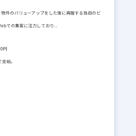
、物件のバリューアップをした後に再販する独自のビ
bでの集客に注力しており...
00円
で支給。