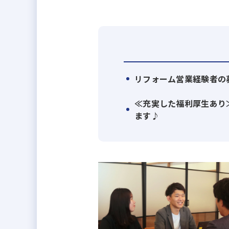
・新築注文住宅事業
・分譲・開発事業
・不動産再生事業
・不動産流通事業
・アセットマネジメント事業
リフォーム営業経験者の
・プロパティマネジメント事業
TOYOTAやデンソーなど、日本
≪充実した福利厚生あり
東海エリアへ集中した “エリアドミ
ます♪
自宅ガレージで0から事業をスタートし
「建築・不動産×金融」「建築・不
＜事業Mission＞
「期待を超える未来」をつくる
依頼の背景を深く理解することで
＜リフォーム事業部について＞