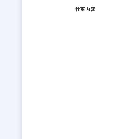
◢◤業態────
仕事内容
中古物件付帯リフォーム
カスタマーサービス（アフターメ