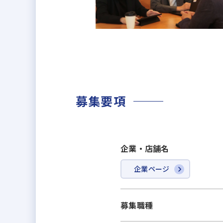
アーキテックスの中核事業であるリ
地域に密着しているからこそ実現
います。
そのため、お客さまからのご紹介や
リフォーム事業部では、3つのブラ
新卒入社のメンバーや異業種・同
様々な観点でのコミュニケーショ
募集要項
案件増加による事業・エリア拡大
経験者はもちろん、未経験でもチ
企業・店舗名
◢◤ブランド────
企業ページ
カナルリフォーム(住宅の総合リフ
カナルペイント(屋根、外壁に特化
募集職種
ARCHITEX RENOVATION（住