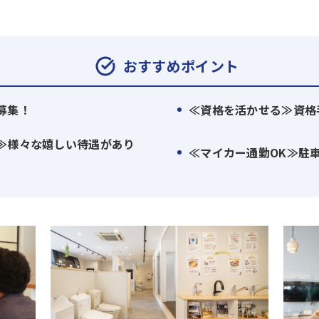
おすすめポイント
募集！
≪資格を活かせる≫資格
を代表する企業が本社を構える愛知県を中心に、
≫様々な嬉しい待遇があり
≪マイカー通勤OK≫駐
ナント戦略” を実施
、売上220.5億 / 従業員750名以上まで成長
動産×IT」の新規事業 や「海外展開」 に積極投資
、顧客の想定以上の空間と暮らしを提供する。