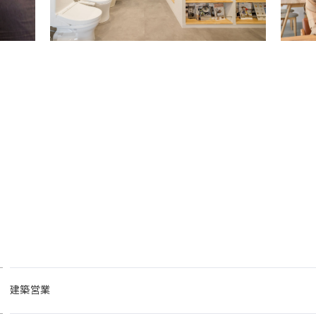
フォーム事業では、年間で1600件以上の施工実績を誇ってお
できる、スピード対応・コストパフォーマンス・高品質の施
HP・チラシからの反響営業がメインの集客経路となっていま
ンドと2つの業態を展開しており、業務領域の幅を広げていく
業種からのキャリア入社したメンバーも多数在籍しており、
ンやサポートを受けることが出来るのがリフォーム事業部の魅
に伴い、リフォーム事業の成長スピードを加速させるため、
ャレンジ精神旺盛な方を募集します！
ォーム)
)
建築営業
まいの増改築）