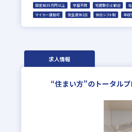
固定給35万円以上
学歴不問
宅建取引士歓迎
社
マイカー通勤可
完全週休2日
休日シフト制
年収
求人情報
“住まい方”のトータルプ