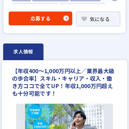
社会人経験10年以上歓迎
他業界の営業経験者歓迎
不動産売買仲介経験者歓迎
応募する
気になる
高級賃貸仲介営業の経験者歓迎
ローン業務経験者歓迎
賃貸仲介の店長経験者歓迎
既卒・第2新卒歓迎
歩合給
成果給が充実
固定給25万円以上
地域密着型
学歴不問
求人情報
宅建取引士歓迎
年齢不問
研修制度あり
転勤なし
残業少ない
女性が活躍中
ノルマ無し
【年収400～1,000万円以上／業界最大級
ブランクOK
離職率5％以下
平均年齢20代
の歩合率】スキル・キャリア・収入・働
土日休みあり
完全週休2日
年間休日120日以上
き方ココで全てUP！年収1,000万円超え
月平均残業20時間以内
反響営業
年収400万円
も十分可能です！
年収450万円
年収500万円
年収550万円
年収600万円
年収700万円
年収800万円
年収900万円
年収1000万円～
月給30万円
月給35万円