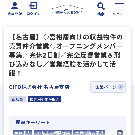
会員登録
ログイン
検索
メニュー
【名古屋】◇富裕層向けの収益物件の
売買仲介営業◇オープニングメンバー
募集／完休2日制／完全反響営業＆飛
び込みなし／営業経験を活かして活
躍！
CIFO株式会社 名古屋支店
企業ページ
正社員
投資用不動産販売
関連キーワード
急募求人
5名以上の積極採用
業界経験者優遇