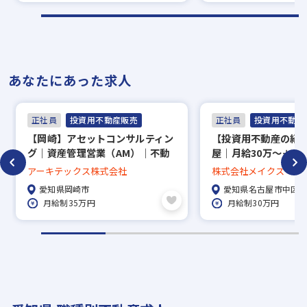
あなたにあった求人
正社員
投資用不動産販売
正社員
投資用不動産
【岡崎】アセットコンサルティン
【投資用不動産の紹
グ｜資産管理営業（AM）｜不動
屋｜月給30万～＋イ
産コンサルタントとして成長出来
｜土日祝休｜未経験1
アーキテックス株式会社
株式会社メイクス
る環境
合格祝金100万円あ
愛知県岡崎市
愛知県名古屋市中区
月給制35万円
月給制30万円