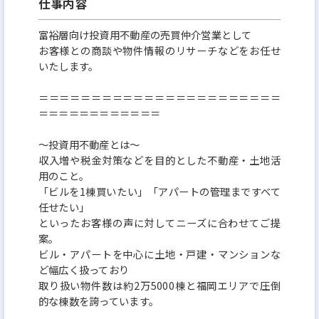
仕事内容
また、プライベートを良くするには収入もポイン
富裕層向け投資用不動産の売買仲介営業として
ト！
お客様との商談や物件情報のリサーチなどをお任せ
当社では20代から高収入を得られることも魅力のひ
いたします。
とつです。
＝＝＝＝＝＝＝＝＝＝＝＝＝＝＝＝＝＝＝＝＝＝＝
その秘密は、会社がメンバーの活躍をしっかり見て
＝＝＝＝＝＝＝＝＝＝＝＝
いるため
～投資用不動産とは～
本人が頑張った分しっかりと正当に評価し、利益を
収入増や税金対策などを目的とした不動産・土地活
還元しているから。
用のこと。
年功序列ではないので頑張るほど収入UPを見込め
「ビルを1棟買いたい」「アパートの管理まですべて
任せたい」
上司よりも収入を得られるなんてことも。
といったお客様の声に対してニーズに合わせてご提
案。
収入が大きく増えることで欲しいものを我慢せずに
ビル・アパートを中心に土地・戸建・マンションな
ど幅広く扱っており
買えるなど
取り扱い物件数は約2万5000棟と福岡エリアで圧倒
生活水準を上げられるだけでなく
的な棟数を誇っています。
未来へ向けた投資や貯蓄などお金周りの心配がなく