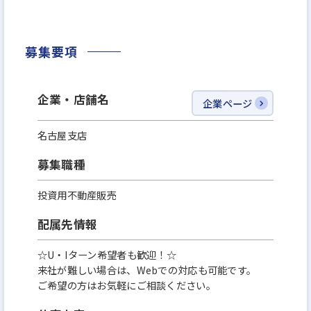
＊支給割合が高いインセンティブ（歩合率20～
30％）
募集要項
といった待遇や福利厚生を用意している当社。
企業・店舗名
企業ページ
これら充実した環境があるからこそ
名古屋支店
ワークライフバランスを重視した働き方が可能に！
募集職種
例えばプライベートの充実。
投資用不動産販売
残業は月20h以内ととても少なく
配属先情報
1日に換算すると1hあるかないか程度。
負担が無いので休日はもちろん、平日は軽快に帰宅
☆U・Iターン希望者も歓迎！☆
し
来社が難しい場合は、Webでの対応も可能です。
ご希望の方はお気軽にご相談ください。
仕事終わりの時間を有意義に使うことができます。