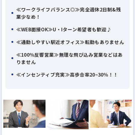
また、当社は先輩が後輩をサポートする社風が根付
≪ワークライフバランス◎≫完全週休2日制&残
いているのでじっくり成長できる会社です！
業少なめ！
ご自身の営業経験を活かして当社で活躍してみません
≪WEB面接OK≫U・Iターン希望者も歓迎♪
か。
≪通勤しやすい駅近オフィス≫転勤もありません
≪100％反響営業≫無理な飛び込み営業などはあ
★アピールポイント★
りません
≪インセンティブ充実≫高歩合率20~30％！！
＊2025年4月開設！綺麗な新オフィス
＊月20h以内の少ない残業
＊完全週休2日制
＊土日祝休みOK
＊休日出勤ゼロ
＊徒歩5分の駅チカ
＊転勤なし