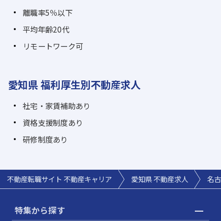
離職率5％以下
平均年齢20代
リモートワーク可
愛知県 福利厚生別不動産求人
社宅・家賃補助あり
資格支援制度あり
研修制度あり
不動産転職サイト 不動産キャリア
愛知県 不動産求人
名古
特集から探す