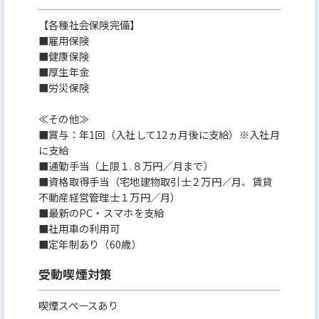
【各種社会保険完備】
■雇用保険
■健康保険
■厚生年金
■労災保険
≪その他≫
■賞与：年1回（入社して12ヵ月後に支給）※入社月
に支給
■通勤手当（上限１.８万円／月まで）
■資格取得手当（宅地建物取引士２万円／月、賃貸
不動産経営管理士１万円／月）
■最新のPC・スマホを支給
■社用車の利用可
■定年制あり（60歳）
受動喫煙対策
喫煙スペースあり