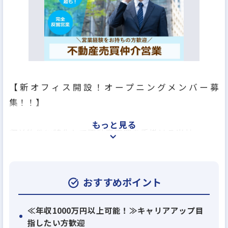
【新オフィス開設！オープニングメンバー募
集！！】
もっと見る
収益物件に特化して不動産売買を手掛ける当社。
今回更なる業務拡大に向け、2025年4月に名古屋支店
移転開設し、新たな仲間を募集することとなりまし
た。
おすすめポイント
反響への対応だから、無理な飛込営業は一切ナシ！
≪年収1000万円以上可能！≫キャリアアップ目
指したい方歓迎
質の高い営業に注力できる環境が整っています。