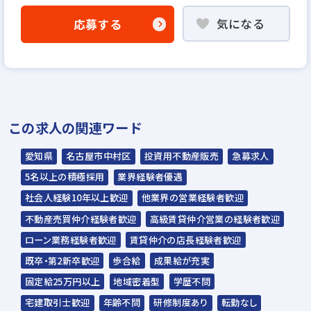
「応募する」よりエントリー
気になる
応募する
▼
履歴書・職務経歴書をご送付
▼
書類選考
▼
この求人の関連ワード
面接（1回～2回）
▼
愛知県
名古屋市中村区
投資用不動産販売
急募求人
採否ご連絡
5名以上の積極採用
業界経験者優遇
社会人経験10年以上歓迎
他業界の営業経験者歓迎
☆入社時期は相談に応じます。現在、在職中
不動産売買仲介経験者歓迎
高級賃貸仲介営業の経験者歓迎
の方も積極的にご応募ください。
ローン業務経験者歓迎
賃貸仲介の店長経験者歓迎
☆応募の秘密は厳守いたします。
既卒・第2新卒歓迎
歩合給
成果給が充実
固定給25万円以上
地域密着型
学歴不問
※履歴書は大切な個人情報として社内で慎重
宅建取引士歓迎
年齢不問
研修制度あり
転勤なし