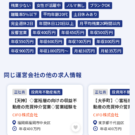
に取り扱い、本採用目的以外には使用致しま
残業少ない
女性が活躍中
ノルマ無し
ブランクOK
せん。
離職率5％以下
平均年齢20代
土日休みあり
なお、不採用の際は当社にて破棄致します。
完全週休2日
年間休日120日以上
月平均残業20時間以内
ご返却はできかねますので予めご了承下さ
反響営業
年収400万円
年収450万円
年収500万円
い。
年収550万円
年収600万円
年収700万円
年収800万円
年収900万円
年収1000万円～
月給30万円
月給35万円
同じ運営会社の他の求人情報
正社員
投資用不動産販売
正社員
投資用不動産
【天神】◇富裕層の向けの収益不
【大手町】◇富裕層
動産の売買仲介営業◇営業経験を
動産の売買仲介営業◇年
活かして活躍！／年収1,000万円
万円十分可能◎／完
CIFO株式会社
CIFO株式会社
十分可能◎／完休2日制／反響営
全反響営業＆飛び込
福岡県福岡市中央区
東京都千代田区
業
経験者歓迎！
年収400万円
年収400万円