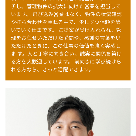
チし、管理物件の拡大に向けた営業を担当して
います。
飛び込み営業はなく、物件の状況確認
や打ち合わせを重ねる中で、少しずつ信頼を築
いていく仕事です。
ご提案が受け入れられ、管
理をお任せいただけた瞬間や、感謝の言葉をい
ただけたときに、この仕事の価値を強く実感し
ま
す。人と丁寧に向き合い、誠実に関係を築け
る方を大歓迎しています。
前向きに学び続けら
れる方なら、きっと活躍できます。