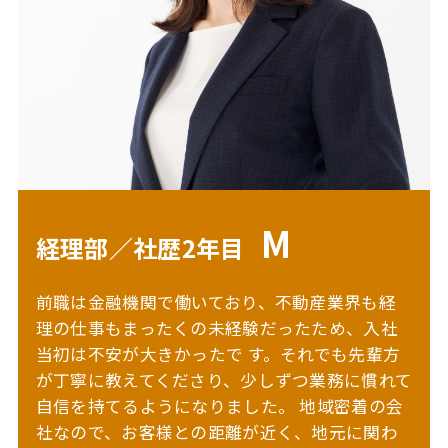
M
経理部／社歴2年目
前職は金融機関で働いており、不動産業界も経
理の仕事もまったくの未経験だったため、入社
当初は不安が大きかったで
す。それでも先輩方
が丁寧に教えてくださり、少しずつ業務に慣れて
自信を持てるようになりました。
地域密着の会
社なので、お客様との距離が近く、地元に関わ