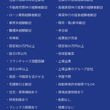
不動産売買仲介経験者歓迎
高級賃貸仲介営業の経験者歓迎
ローン業務経験者歓迎
賃貸仲介の店長経験者歓迎
業界未経験歓迎
既卒・第2新卒歓迎
職種未経験歓迎
歩合給
年俸制
成果給が充実
固定給25万円以上
固定給35万円以上
設立5年以内
地域密着型
フランチャイズ加盟店舗
上場企業
設立30年以上
上場企業のグループ会社
英語・中国語を活かせる
学歴不問
宅建取引士歓迎
自動車免許未取得でもOK
社宅・家賃補助あり
資格支援制度あり
研修制度あり
転勤なし
フレックス勤務あり
残業少ない