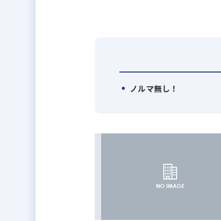
・土地建物
・営業
・社会人マナー
定期的に上司との面談があるため
不安な事や悩んでいることも相談
ノルマ無し！