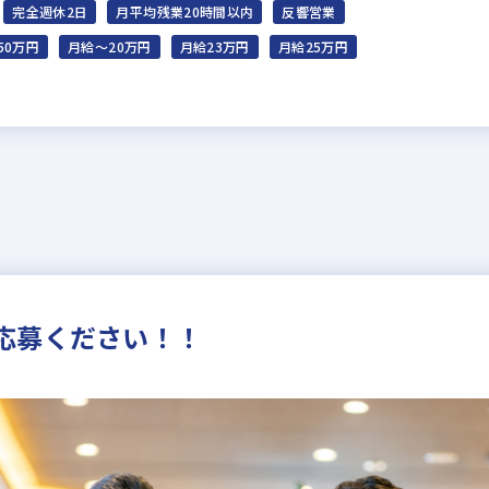
完全週休2日
月平均残業20時間以内
反響営業
50万円
月給～20万円
月給23万円
月給25万円
応募ください！！