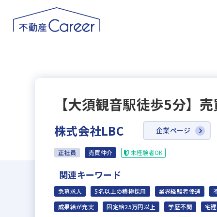
【大須観音駅徒歩5分】売
株式会社LBC
企業ページ
未経験者OK
正社員
売買仲介
関連キーワード
急募求人
5名以上の積極採用
業界経験者優遇
成果給が充実
固定給25万円以上
学歴不問
宅建