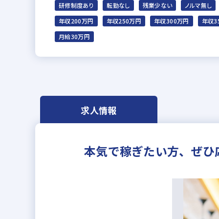
研修制度あり
転勤なし
残業少ない
ノルマ無し
年収200万円
年収250万円
年収300万円
年収3
月給30万円
求人情報
本気で稼ぎたい方、ぜひ