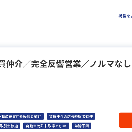
掲載を
買仲介／完全反響営業／ノルマなし
不動産売買仲介経験者歓迎
賃貸仲介の店長経験者歓迎
取引士歓迎
自動車免許未取得でもOK
年齢不問