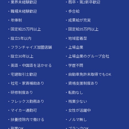
業界未経験歓迎
既卒・第2新卒歓迎
職種未経験歓迎
歩合給
年俸制
成果給が充実
固定給25万円以上
固定給35万円以上
設立5年以内
地域密着型
フランチャイズ加盟店舗
上場企業
設立30年以上
上場企業のグループ会社
英語・中国語を活かせる
学歴不問
宅建取引士歓迎
自動車免許未取得でもOK
社宅・家賃補助あり
資格支援制度あり
研修制度あり
転勤なし
フレックス勤務あり
残業少ない
マイカー通勤可
女性が活躍中
扶養控除内で働ける
ノルマ無し
副業OK
ブランクOK