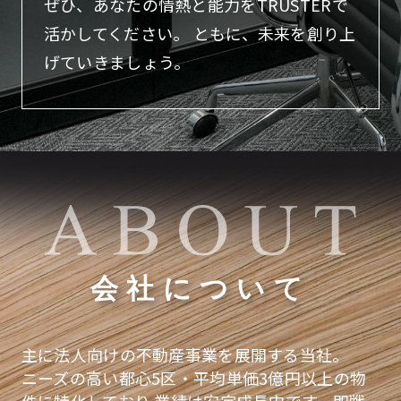
ぜひ、あなたの情熱と能力をTRUSTERで
活かしてください。
ともに、未来を創り上
げていきましょう。
会社について
主に法人向けの不動産事業を展開する当社。
ニーズの高い都心5区・平均単価3億円以上の物