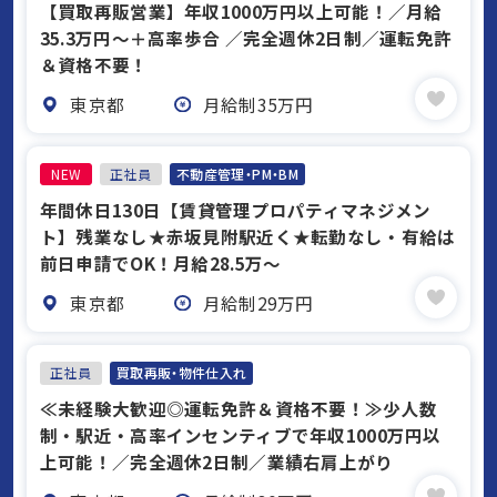
【買取再販営業】年収1000万円以上可能！／月給
35.3万円〜＋高率歩合 ／完全週休2日制／運転免許
＆資格不要！
東京都
月給制35万円
NEW
正社員
不動産管理・PM・BM
年間休日130日【賃貸管理プロパティマネジメン
ト】残業なし★赤坂見附駅近く★転勤なし・有給は
前日申請でOK！月給28.5万～
東京都
月給制29万円
正社員
買取再販・物件仕入れ
≪未経験大歓迎◎運転免許＆資格不要！≫少人数
制・駅近・高率インセンティブで年収1000万円以
上可能！／完全週休2日制／業績右肩上がり