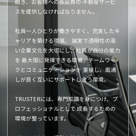
磨き、お客様への高品質の
不動産サービ
スを提供しなければなりません。
社員一人ひとりが働きやすく、充実したキ
ャリアを築ける環境。
誠実で透明性の高
い企業文化を大切にし、社員が自分の能力
を
最大限に発揮できる環境。チームワー
クとコミュニケーションを
重視し、風通
しが良く互いにサポートし合う環境。
TRUSTERには、専門知識を身につけ、プ
ロフェッショナルとして 成長するための
環境が整っています。