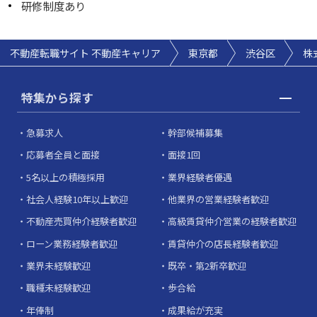
研修制度あり
不動産転職サイト 不動産キャリア
東京都
渋谷区
株
特集から探す
急募求人
幹部候補募集
応募者全員と面接
面接1回
5名以上の積極採用
業界経験者優遇
社会人経験10年以上歓迎
他業界の営業経験者歓迎
不動産売買仲介経験者歓迎
高級賃貸仲介営業の経験者歓迎
ローン業務経験者歓迎
賃貸仲介の店長経験者歓迎
業界未経験歓迎
既卒・第2新卒歓迎
職種未経験歓迎
歩合給
年俸制
成果給が充実