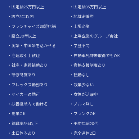
固定給25万円以上
固定給35万円以上
設立5年以内
地域密着型
フランチャイズ加盟店舗
上場企業
設立30年以上
上場企業のグループ会社
英語・中国語を活かせる
学歴不問
宅建取引士歓迎
自動車免許未取得でもOK
社宅・家賃補助あり
資格支援制度あり
研修制度あり
転勤なし
フレックス勤務あり
残業少ない
マイカー通勤可
女性が活躍中
扶養控除内で働ける
ノルマ無し
副業OK
ブランクOK
離職率5％以下
平均年齢20代
土日休みあり
完全週休2日