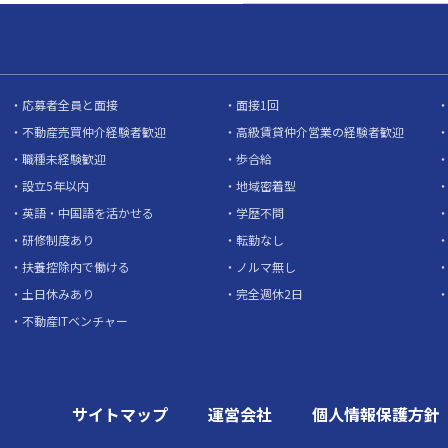
応募者全員と面接
面接1回
不動産売買仲介経験者歓迎
高級賃貸仲介営業の経験者歓迎
職種未経験歓迎
歩合給
設立5年以内
地域密着型
英語・中国語を活かせる
学歴不問
研修制度あり
転勤なし
扶養控除内で働ける
ノルマ無し
土日休みあり
完全週休2日
不動産ITベンチャー
サイトマップ
運営会社
個人情報保護方針