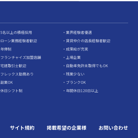
5名以上の積極採用
業界経験者優遇
ローン業務経験者歓迎
賃貸仲介の店長経験者歓迎
年俸制
成果給が充実
フランチャイズ加盟店舗
上場企業
宅建取引士歓迎
自動車免許未取得でもOK
フレックス勤務あり
残業少ない
副業OK
ブランクOK
休日シフト制
年間休日120日以上
サイト規約
掲載希望の企業様
お問い合わせ