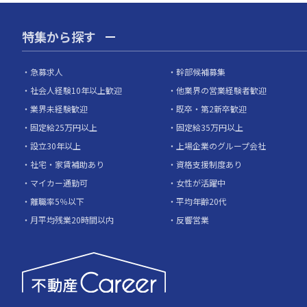
特集から探す
急募求人
幹部候補募集
社会人経験10年以上歓迎
他業界の営業経験者歓迎
業界未経験歓迎
既卒・第2新卒歓迎
固定給25万円以上
固定給35万円以上
設立30年以上
上場企業のグループ会社
社宅・家賃補助あり
資格支援制度あり
マイカー通勤可
女性が活躍中
離職率5％以下
平均年齢20代
月平均残業20時間以内
反響営業