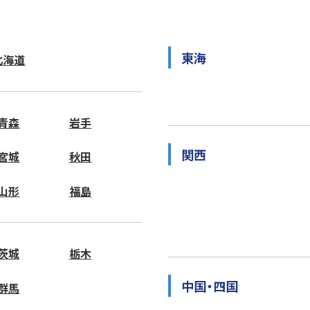
東海
北海道
青森
岩手
関西
宮城
秋田
山形
福島
茨城
栃木
中国・四国
群馬