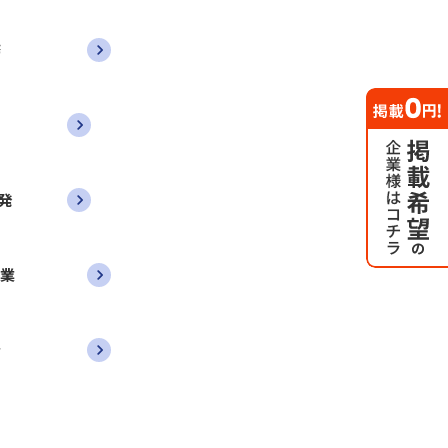
務
発
営業
者