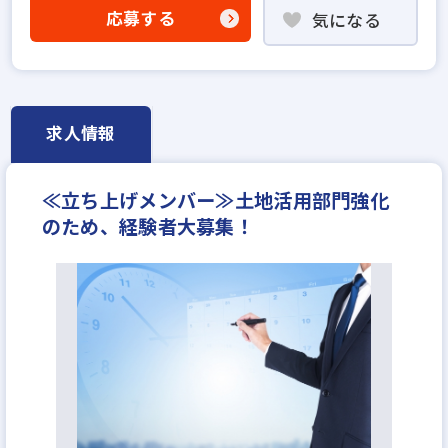
高級賃貸仲介営業の経験者歓迎
応募する
気になる
賃貸仲介の店長経験者歓迎
年俸制
成果給が充実
固定給25万円以上
固定給35万円以上
設立30年以上
学歴不問
社宅・家賃補助あり
転勤なし
フレックス勤務あり
残業少ない
求人情報
完全週休2日
年間休日120日以上
反響営業
年収600万円
月給50万円
≪立ち上げメンバー≫⼟地活⽤部⾨強化
のため、経験者大募集！