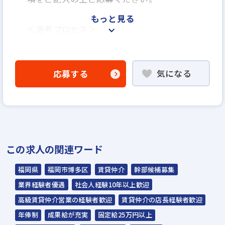
もっと見る
＜選考プロセス＞
「応募する」よりエントリー
▼
気になる
応募する
WEB書類選考
▼
説明選考会（電話面談）
＊説明選考会は代行業者であるスラッシュ株
この求人の関連ワード
式会社が行います＊
スラッシュ株式会社からのご連絡をお待ち
福岡県
福岡市博多区
賃貸仲介
幹部候補募集
ください。
業界経験者優遇
社会人経験10年以上歓迎
ご連絡までに7日程度いただく場合があり
高級賃貸仲介営業の経験者歓迎
賃貸仲介の店長経験者歓迎
ます。予めご了承ください。
年俸制
成果給が充実
固定給25万円以上