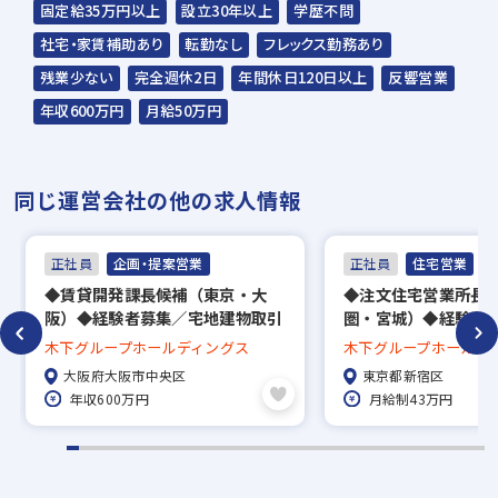
固定給35万円以上
設立30年以上
学歴不問
担当：スラッシュ株式会社
社宅・家賃補助あり
転勤なし
フレックス勤務あり
本社：東京都港区赤坂2-15-16 赤坂ふく
残業少ない
完全週休2日
年間休日120日以上
反響営業
源ビル7F
年収600万円
月給50万円
▼
面接（オンライン面接可）
同じ運営会社の他の求人情報
▼
内定
正社員
企画・提案営業
正社員
住宅営業
◆賃貸開発課⻑候補（東京・大
◆注文住宅営業所長
※入社時期は相談に応じます。
阪）◆経験者募集／宅地建物取引
圏・宮城）◆経験者
※現在、在職中の方も積極的にご応募くださ
士資格必須／土日祝休み／年収
日120日＆週休2日
木下グループホールディングス
木下グループホールデ
600万円～
い。応募の秘密は厳守いたします。
大阪府大阪市中央区
東京都新宿区
年収600万円
月給制43万円