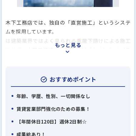
木下工務店では、独自の「直営施工」というシステ
ムを採用しています。
は建築業界ではよく見られる重層下請けによる施工
もっと見る
はせず、木下工務店の社員監督が「キノシタ マイス
タークラブ」の職人を直接手配・管理することで、
施工品質と予算管理の透明性を確保するというもの
です。
おすすめポイント
これによりコストバランスの良い住まいが提供でき
るのです。
年齢、学歴、性別、一切関係なし
賃貸営業部門強化のための募集！
お客様の住まい一棟一棟を木下工務店の社員が現場
【年間休日120日】週休2日制☆
監督として担当し、職方の手配から工程スケジュー
ル管理、現地におけるお客様との打ち合わせや微調
成果給あり！