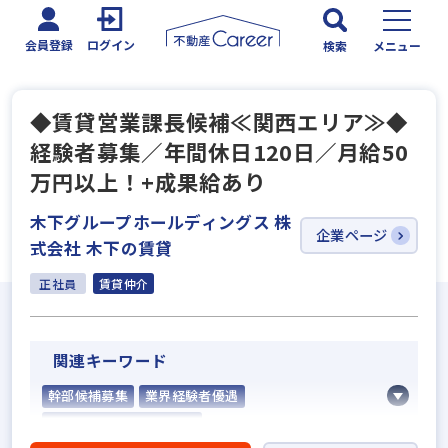
会員登録
ログイン
検索
メニュー
◆賃貸営業課長候補≪関西エリア≫◆
経験者募集／年間休日120日／月給50
万円以上！+成果給あり
木下グループホールディングス 株
企業ページ
式会社 木下の賃貸
正社員
賃貸仲介
関連キーワード
幹部候補募集
業界経験者優遇
社会人経験10年以上歓迎