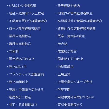
5名以上の積極採用
業界経験者優遇
社会人経験10年以上歓迎
他業界の営業経験者歓迎
不動産売買仲介経験者歓迎
高級賃貸仲介営業の経験者歓迎
ローン業務経験者歓迎
賃貸仲介の店長経験者歓迎
業界未経験歓迎
既卒・第2新卒歓迎
職種未経験歓迎
歩合給
年俸制
成果給が充実
固定給25万円以上
固定給35万円以上
設立5年以内
地域密着型
フランチャイズ加盟店舗
上場企業
設立30年以上
上場企業のグループ会社
英語・中国語を活かせる
学歴不問
宅建取引士歓迎
自動車免許未取得でもOK
社宅・家賃補助あり
資格支援制度あり