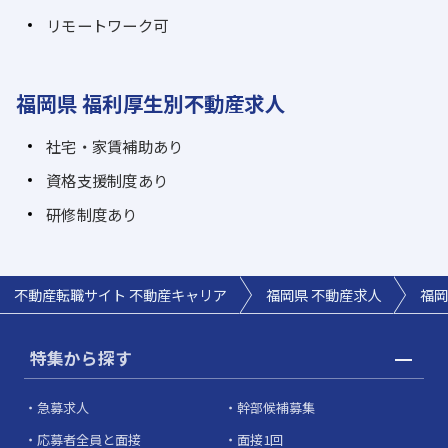
リモートワーク可
福岡県 福利厚生別不動産求人
社宅・家賃補助あり
資格支援制度あり
研修制度あり
不動産転職サイト 不動産キャリア
福岡県 不動産求人
福岡
特集から探す
急募求人
幹部候補募集
応募者全員と面接
面接1回