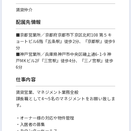
賃貸仲介
配属先情報
■京都営業所／京都府京都市下京区北町108 第５キ
ョートビル6階『五条駅』徒歩2分、『京都駅』徒歩9
分
■神戸営業所／兵庫県神戸市中央区磯上通6-1-9 神
戸MKビル2F『三宮駅』徒歩4分、『三ノ宮駅』徒歩
6分
仕事内容
賃貸営業、マネジメント業務全般
課長職として4～5名のマネジメントをお願い致しま
す。
・オーナー様の対応や物件管理
・入居者の募集
・カウンターセールス