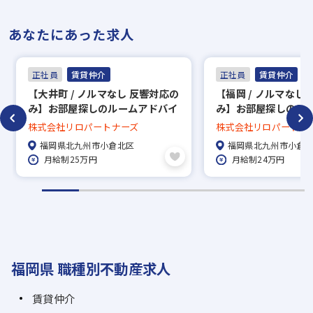
あなたにあった求人
正社員
賃貸仲介
正社員
賃貸仲介
【大井町 / ノルマなし 反響対応の
【福岡 / ノルマなし
み】お部屋探しのルームアドバイ
み】お部屋探しのル
ザー（賃貸仲介）/ 未経験・第二
ザー（賃貸仲介）/ 
株式会社リロパートナーズ
株式会社リロパートナ
新卒歓迎！
新卒歓迎！
福岡県北九州市小倉北区
福岡県北九州市小倉
月給制25万円
月給制24万円
福岡県 職種別不動産求人
賃貸仲介