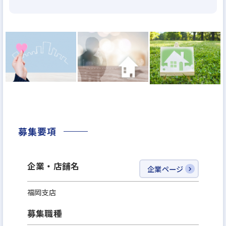
整に至るまでトータルに対応させていただく「直営
施工システム」。
の夢が詰まった設計を形にするのはあくまでも現場
の施工。
だからこそ社員が最後まで責任をもって現場を監督
し、ご満足いただける住まいづくりを実現する。
木下工務店の住まいづくりの姿勢がここに表れてお
り、それを支えているのが「キノシタ マイスターク
ラブ」の職人たちなのです。
募集要項
企業・店舗名
企業ページ
福岡支店
募集職種