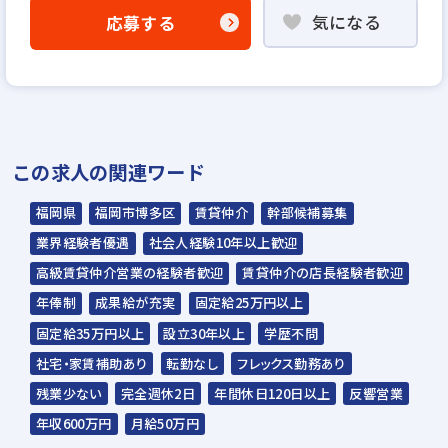
気になる
応募する
WEB書類選考
▼
説明選考会（電話面談）
＊説明選考会は代行業者であるスラッシュ株
この求人の関連ワード
式会社が行います＊
スラッシュ株式会社からのご連絡をお待ち
福岡県
福岡市博多区
賃貸仲介
幹部候補募集
ください。
業界経験者優遇
社会人経験10年以上歓迎
ご連絡までに7日程度いただく場合があり
高級賃貸仲介営業の経験者歓迎
賃貸仲介の店長経験者歓迎
ます。予めご了承ください。
年俸制
成果給が充実
固定給25万円以上
固定給35万円以上
設立30年以上
学歴不問
担当：スラッシュ株式会社
社宅・家賃補助あり
転勤なし
フレックス勤務あり
本社：東京都港区赤坂2-15-16 赤坂ふく
残業少ない
完全週休2日
年間休日120日以上
反響営業
源ビル7F
年収600万円
月給50万円
▼