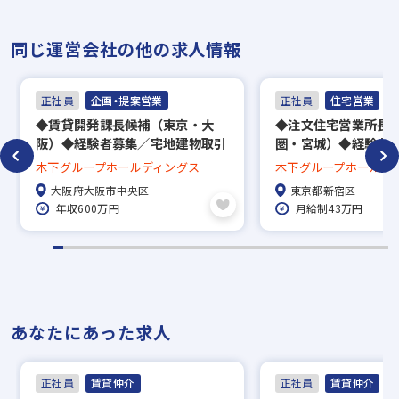
面接（オンライン面接可）
同じ運営会社の他の求人情報
▼
内定
正社員
企画・提案営業
正社員
住宅営業
◆賃貸開発課⻑候補（東京・大
◆注文住宅営業所長
※入社時期は相談に応じます。
阪）◆経験者募集／宅地建物取引
圏・宮城）◆経験者
※現在、在職中の方も積極的にご応募くださ
士資格必須／土日祝休み／年収
日120日＆週休2日
木下グループホールディングス
木下グループホールデ
600万円～
い。応募の秘密は厳守いたします。
大阪府大阪市中央区
東京都新宿区
年収600万円
月給制43万円
あなたにあった求人
正社員
賃貸仲介
正社員
賃貸仲介