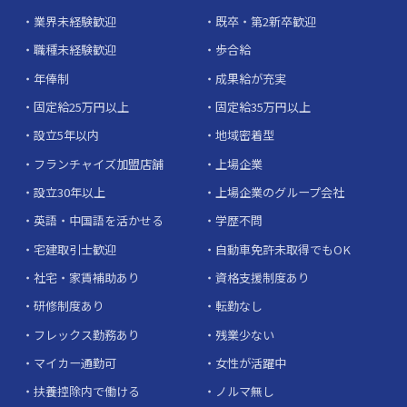
業界未経験歓迎
既卒・第2新卒歓迎
職種未経験歓迎
歩合給
年俸制
成果給が充実
固定給25万円以上
固定給35万円以上
設立5年以内
地域密着型
フランチャイズ加盟店舗
上場企業
設立30年以上
上場企業のグループ会社
英語・中国語を活かせる
学歴不問
宅建取引士歓迎
自動車免許未取得でもOK
社宅・家賃補助あり
資格支援制度あり
研修制度あり
転勤なし
フレックス勤務あり
残業少ない
マイカー通勤可
女性が活躍中
扶養控除内で働ける
ノルマ無し