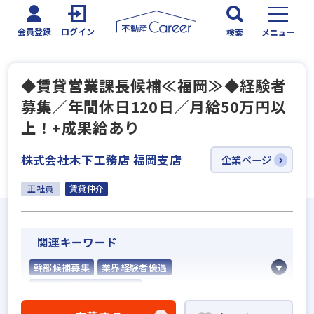
会員登録
ログイン
検索
メニュー
◆賃貸営業課長候補≪福岡≫◆経験者
募集／年間休日120日／月給50万円以
上！+成果給あり
株式会社木下工務店 福岡支店
企業ページ
正社員
賃貸仲介
関連キーワード
幹部候補募集
業界経験者優遇
社会人経験10年以上歓迎
高級賃貸仲介営業の経験者歓迎