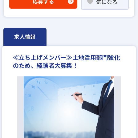
応募する
気になる
賃貸仲介の店長経験者歓迎
年俸制
成果給が充実
固定給25万円以上
固定給35万円以上
設立30年以上
学歴不問
社宅・家賃補助あり
転勤なし
フレックス勤務あり
残業少ない
求人情報
完全週休2日
年間休日120日以上
反響営業
年収600万円
月給50万円
≪立ち上げメンバー≫⼟地活⽤部⾨強化
のため、経験者大募集！