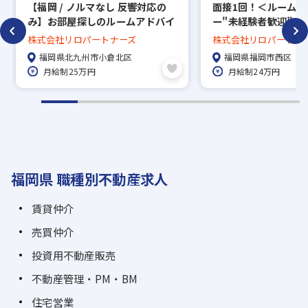
【福岡 / ノルマなし 反響対応の
面接1回！＜ルームア
み】お部屋探しのルームアドバイ
ー"未経験者歓迎”＞
ザー（賃貸仲介）/ 未経験・第二
ム上場グループ★年間
株式会社リロパートナーズ
株式会社リロパートナ
新卒歓迎！
★ 姪浜南店
福岡県北九州市小倉北区
福岡県福岡市西区
月給制25万円
月給制24万円
福岡県 職種別不動産求人
賃貸仲介
売買仲介
投資用不動産販売
不動産管理・PM・BM
住宅営業