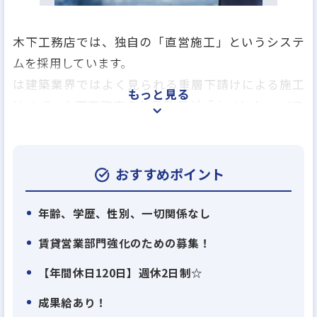
木下工務店では、独自の「直営施工」というシステ
ムを採用しています。
は建築業界ではよく見られる重層下請けによる施工
もっと見る
はせず、木下工務店の社員監督が「キノシタ マイス
タークラブ」の職人を直接手配・管理することで、
施工品質と予算管理の透明性を確保するというもの
です。
おすすめポイント
これによりコストバランスの良い住まいが提供でき
るのです。
年齢、学歴、性別、一切関係なし
賃貸営業部門強化のための募集！
お客様の住まい一棟一棟を木下工務店の社員が現場
【年間休日120日】週休2日制☆
監督として担当し、職方の手配から工程スケジュー
ル管理、現地におけるお客様との打ち合わせや微調
成果給あり！