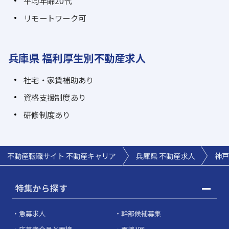
平均年齢20代
リモートワーク可
兵庫県 福利厚生別不動産求人
社宅・家賃補助あり
資格支援制度あり
研修制度あり
不動産転職サイト 不動産キャリア
兵庫県 不動産求人
神戸
特集から探す
急募求人
幹部候補募集