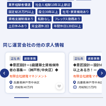
ください。
業界経験者優遇
社会人経験10年以上歓迎
ご連絡までに7日程度いただく場合があり
固定給25万円以上
設立30年以上
社宅・家賃補助あり
ます。予めご了承ください。
資格支援制度あり
転勤なし
フレックス勤務あり
土日休みあり
完全週休2日
年間休日120日以上
担当：スラッシュ株式会社
本社：東京都港区赤坂2-15-16 赤坂ふく
同じ運営会社の他の求人情報
源ビル7F
▼
正社員
建築事務
正社員
建築事務
面接（オンライン面接可）
◆意匠設計ー1級建築士資格保持
◆意匠設計ー設計の実
▼
者の募集ー（神戸市/中央区）◆
以上ある方！ー（神戸
内定
転勤なし／残業少なめ/年間休日
区）◆転勤なし／残業
有限会社建隆マネジメント
有限会社建隆マネジメ
120日以上/完全週休二日制＆土日
間休日120日以上/
兵庫県神戸市中央区
兵庫県神戸市中央区
祝休み
＆土日祝休み
※入社時期は相談に応じます。
月給制40万円
月給制25万円
※現在、在職中の方も積極的にご応募くださ
い。応募の秘密は厳守いたします。