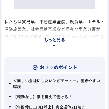
私たちは貿易業、不動産業全般、飲食業、ホテル・
温浴施設業、社会貢献事業など様々な事業分野が一
体となり社会に貢献していきたいと考えている会社で
もっと見る
す。
会社の基本ポリシーである「改善」「改革」に取り
組みながら企業としての柔軟性や対応力を維持・強
化して競争力を高められる企業の存在を目指してい
おすすめポイント
ます。
私たちの会社は多種多様な経験値を持つ社員を一人
＜楽しい会社にしたい＞がモットー。働きやすい
環境
一人、大切に思い、人材育成にも力を入れてお互い
を理解し、認め合い切磋琢磨できるバックグラウン
【転勤なし】腰を据えて働ける！
ドがあります。
【年間休日120日以上】完全週休2日制☆