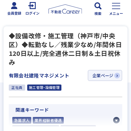
会員登録
ログイン
検索
メニュー
◆設備改修・施工管理（神戸市/中央
区）◆転勤なし／残業少なめ/年間休日
120日以上/完全週休二日制＆土日祝休
み
有限会社建隆マネジメント
企業ページ
正社員
施工管理・設備管理
関連キーワード
急募求人
業界経験者優遇
社会人経験10年以上歓迎
固定給25万円以上