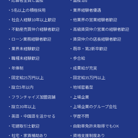
応募者全員と面接
面接1回
5名以上の積極採用
業界経験者優遇
社会人経験10年以上歓迎
他業界の営業経験者歓迎
不動産売買仲介経験者歓迎
高級賃貸仲介営業の経験者歓迎
ローン業務経験者歓迎
賃貸仲介の店長経験者歓迎
業界未経験歓迎
既卒・第2新卒歓迎
職種未経験歓迎
歩合給
年俸制
成果給が充実
固定給25万円以上
固定給35万円以上
設立5年以内
地域密着型
フランチャイズ加盟店舗
上場企業
設立30年以上
上場企業のグループ会社
英語・中国語を活かせる
学歴不問
宅建取引士歓迎
自動車免許未取得でもOK
社宅・家賃補助あり
資格支援制度あり