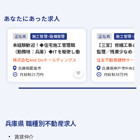
あなたにあった求人
正社員
施工管理・設備管理
正社員
施工管理・設
未経験歓迎！◆住宅施工管理職
【三宮】修繕工事の
（勤務地：兵庫）◆ITを駆使し働
監理／残業少なめ・月
き方改革を進めております！／資
転勤なし／年間休日1
株式会社And Doホールディングス
住友不動産建物サービ
格手当有！1級建築施工管理技士2
兵庫県姫路市
兵庫県神戸市中央区
万円、他
月給制25万円
月給制38万円
兵庫県 職種別不動産求人
賃貸仲介