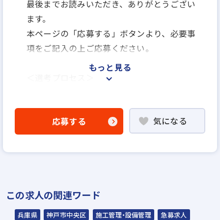
最後までお読みいただき、ありがとうござい
ます。
本ページの「応募する」ボタンより、必要事
項をご記入の上ご応募ください。
もっと見る
＜選考プロセス＞
「応募する」よりエントリー
▼
気になる
応募する
WEB書類選考
▼
説明選考会（電話面談）
＊説明選考会は代行業者であるスラッシュ株
この求人の関連ワード
式会社が行います＊
スラッシュ株式会社からのご連絡をお待ち
兵庫県
神戸市中央区
施工管理・設備管理
急募求人