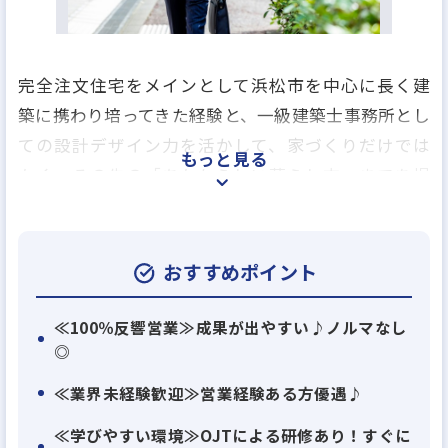
完全注文住宅をメインとして浜松市を中心に長く建
築に携わり培ってきた経験と、一級建築士事務所とし
ての設計デザイン力を活かして、家づくりだけでは
もっと見る
なく、その先の「あなたらしい暮らし方」までを提
案しています。
私たちが向き合っているもの。それは、この地域社
おすすめポイント
会に暮らす一人ひとりです。個人が抱える課題から、
その先にある地域社会の課題まで。安心と喜びをさ
≪100％反響営業≫成果が出やすい♪ノルマなし
◎
またげる課題を解決していくことが私たちの役目で
す。すべては、より多くの人が安心して喜びある人生
≪業界未経験歓迎≫営業経験ある方優遇♪
を叶えるために。安心と喜びで満たされるために。
≪学びやすい環境≫OJTによる研修あり！すぐに
より多くの人の、「安心」と「喜び」をつくってい