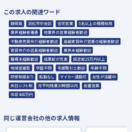
▼
この求人の関連ワード
内定
静岡県
浜松市中央区
住宅営業
5名以上の積極採用
☆入社時期は相談に応じます。現在、在職中
業界経験者優遇
他業界の営業経験者歓迎
の方も積極的にご応募ください。
不動産売買仲介経験者歓迎
高級賃貸仲介営業の経験者歓迎
☆応募の秘密は厳守いたします。
賃貸仲介の店長経験者歓迎
業界未経験歓迎
職種未経験歓迎
成果給が充実
固定給25万円以上
地域密着型
学歴不問
宅建取引士歓迎
年齢不問
研修制度あり
転勤なし
マイカー通勤可
女性が活躍中
休日シフト制
月平均残業20時間以内
反響営業
年収400万円
同じ運営会社の他の求人情報