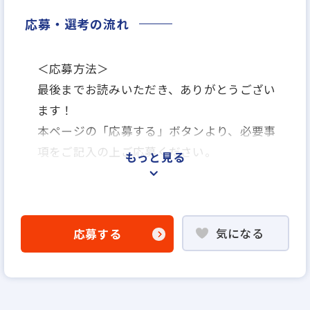
応募・選考の流れ
＜応募方法＞
最後までお読みいただき、ありがとうござい
ます！
本ページの「応募する」ボタンより、必要事
項をご記入の上ご応募ください。
もっと見る
＜選考プロセス＞
「応募する」よりエントリー
気になる
応募する
▼
WEB応募書類による書類選考
▼
面接（1回～数回）