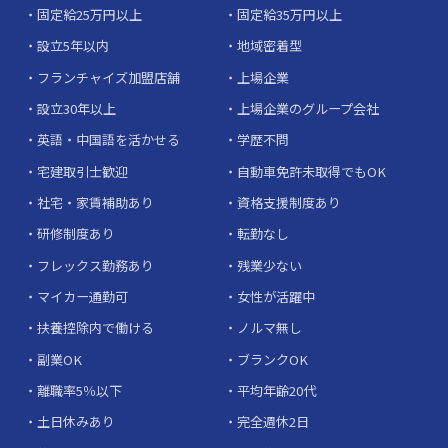
固定給25万円以上
固定給35万円以上
設立5年以内
地域密着型
フランチャイズ加盟店舗
上場企業
設立30年以上
上場企業のグループ会社
英語・中国語を活かせる
学歴不問
宅建取引士歓迎
自動車免許未取得でもOK
社宅・家賃補助あり
資格支援制度あり
研修制度あり
転勤なし
フレックス勤務あり
残業少ない
マイカー通勤可
女性が活躍中
扶養控除内で働ける
ノルマ無し
副業OK
ブランクOK
離職率5％以下
平均年齢20代
土日休みあり
完全週休2日