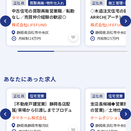
正社員
買取再販・物件仕入れ
正社員
施工管理・設
中古住宅の買取再販営業職／転勤
◇木造注文住宅の建
なし／売買仲介経験の歓迎◎
ARRCH(アーチ)◇
者の採用！／休日自由
株式会社LIFEFUND
株式会社LIFEFUND
静岡県浜松市中央区
静岡県浜松市中央区
月給制24万円
月給制25万円
あなたにあった求人
正社員
住宅営業
正社員
住宅営業
［不動産戸建営業］静岡各店配
支店長候補◆営業担当
属/来場から引渡しまでプロデュ
の営業)／土地仕入か
ース！/手当充実！安定の上場企
を担当◆1989年創
タマホーム株式会社
ホームポジション株式
業◎
／業界不問！営業経
静岡県静岡市駿河区
静岡県浜松市中央区
格手当あり