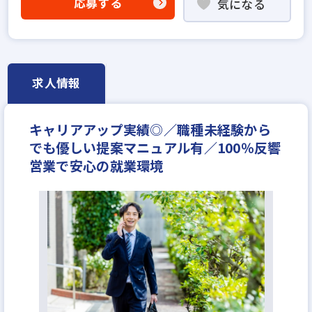
応募する
気になる
高級賃貸仲介営業の経験者歓迎
賃貸仲介の店長経験者歓迎
業界未経験歓迎
職種未経験歓迎
成果給が充実
固定給25万円以上
地域密着型
学歴不問
宅建取引士歓迎
年齢不問
求人情報
研修制度あり
転勤なし
マイカー通勤可
女性が活躍中
休日シフト制
月平均残業20時間以内
キャリアアップ実績◎／職種未経験から
反響営業
年収400万円
でも優しい提案マニュアル有／100％反響
営業で安心の就業環境