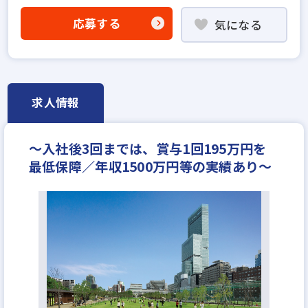
固定給25万円以上
地域密着型
設立30年以上
応募する
気になる
宅建取引士歓迎
社宅・家賃補助あり
資格支援制度あり
研修制度あり
完全週休2日
年間休日120日以上
反響営業
年収700万円
月給30万円
求人情報
～入社後3回までは、賞与1回195万円を
最低保障／年収1500万円等の実績あり～