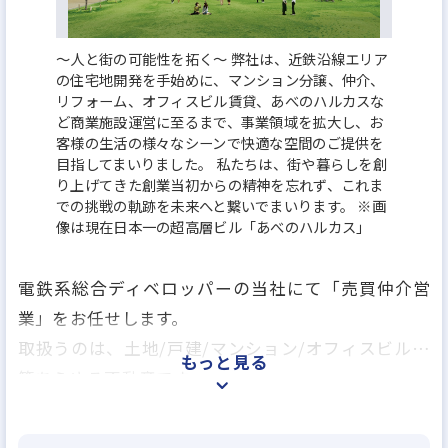
〜人と街の可能性を拓く〜 弊社は、近鉄沿線エリア
の住宅地開発を手始めに、マンション分譲、仲介、
リフォーム、オフィスビル賃貸、あべのハルカスな
ど商業施設運営に至るまで、事業領域を拡大し、お
客様の生活の様々なシーンで快適な空間のご提供を
目指してまいりました。 私たちは、街や暮らしを創
り上げてきた創業当初からの精神を忘れず、これま
での挑戦の軌跡を未来へと繋いでまいります。 ※画
像は現在日本一の超高層ビル「あべのハルカス」
電鉄系総合ディベロッパーの当社にて「売買仲介営
業」をお任せします。
取扱うのは、土地/戸建/マンション/オフィスビル…
もっと見る
等あらゆる不動産です。
首都圏エリアの『事業拡大の先陣を切る』メンバー
として長期的にご活躍いただくことを期待していま