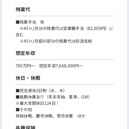
残業代
■残業手当 有
※45ｈ/月分の残業代は営業職手当（82,000円）に
含む
※45ｈ/月超の部分の残業代は別途支給
想定年収
700万円〜 想定年収7,668,000円～
休日・休暇
■完全週休2日制（水、木）
■長期休業あり（年末年始、夏季、GW）
※最大年間休日124日！
■その他
有給休暇、慶弔休暇、育児休業 ほか
各種保険