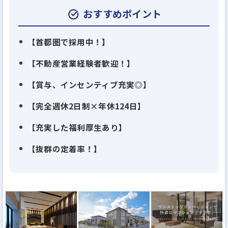
す。
おすすめポイント
関西を中心に地域密着を大切にすることでお客様か
【首都圏で採用中！】
らの信頼を獲得している当社。
【不動産営業経験者歓迎！】
今後の事業拡大及び拠点展開を見据えた増員採用で
【賞与、インセンティブ充実◎】
す。ぜひ力を貸してください。
【完全週休2日制×年休124日】
★「 オリコン顧客満足度ランキング 不動産仲介 売却
【充実した福利厚生あり】
マンション」において、２年連続の総合第１位を獲
得いたしました！★
【抜群の定着率！】
評価項目別では「問い合わせ対応」「利用のしやす
さ」「担当者の提案力」など、８つの評価項目のう
ち全ての項目において１位を獲得いたしました。
近鉄の仲介は全国５０店舗を超えるの幅広いネット
ワークで展開しており、安心・安全な不動産取引を通