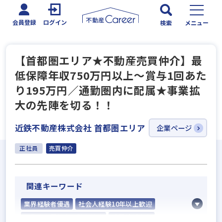
会員登録
ログイン
検索
メニュー
【首都圏エリア★不動産売買仲介】最
低保障年収750万円以上～賞与1回あた
り195万円／通勤圏内に配属★事業拡
大の先陣を切る！！
近鉄不動産株式会社 首都圏エリア
企業ページ
正社員
売買仲介
関連キーワード
業界経験者優遇
社会人経験10年以上歓迎
不動産売買仲介経験者歓迎
成果給が充実