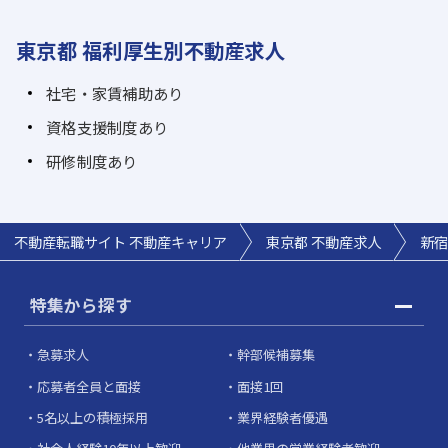
東京都 福利厚生別不動産求人
社宅・家賃補助あり
資格支援制度あり
研修制度あり
不動産転職サイト 不動産キャリア
東京都 不動産求人
新宿
特集から探す
急募求人
幹部候補募集
応募者全員と面接
面接1回
5名以上の積極採用
業界経験者優遇