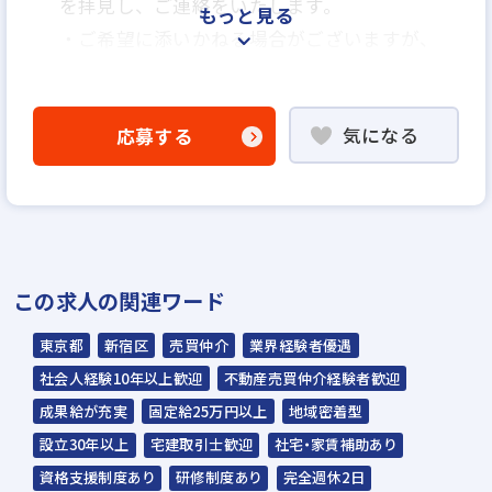
を拝見し、ご連絡をいたします。
もっと見る
・ご希望に添いかねる場合がございますが、
ご了承くださいますようお願い申し上げま
す。
気になる
応募する
■選考フロー
会社説明・面談→1次面接→最終面接
※最終面接前に「適性検査」受検あり（合
否判定はなし）
この求人の関連ワード
当社では「売買仲介」
東京都
新宿区
売買仲介
業界経験者優遇
だけでなく、お客様の
ご要望に合わせて当社
社会人経験10年以上歓迎
不動産売買仲介経験者歓迎
が直接買取る「不動産
成果給が充実
固定給25万円以上
地域密着型
買取サービス」も実施
しています。売却のご
設立30年以上
宅建取引士歓迎
社宅・家賃補助あり
相談をいただいたとき
には、様々な選択肢を
資格支援制度あり
研修制度あり
完全週休2日