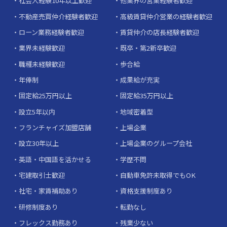
社会人経験10年以上歓迎
他業界の営業経験者歓迎
不動産売買仲介経験者歓迎
高級賃貸仲介営業の経験者歓迎
ローン業務経験者歓迎
賃貸仲介の店長経験者歓迎
業界未経験歓迎
既卒・第2新卒歓迎
職種未経験歓迎
歩合給
年俸制
成果給が充実
固定給25万円以上
固定給35万円以上
設立5年以内
地域密着型
フランチャイズ加盟店舗
上場企業
設立30年以上
上場企業のグループ会社
英語・中国語を活かせる
学歴不問
宅建取引士歓迎
自動車免許未取得でもOK
社宅・家賃補助あり
資格支援制度あり
研修制度あり
転勤なし
フレックス勤務あり
残業少ない