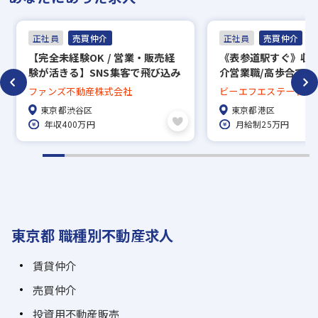
正社員
売買仲介
正社員
売買仲介
【完全未経験OK / 営業・販売経
《表参道駅すぐ》収
験が活きる】SNS集客で飛び込み
介営業職/高歩合で実
なしの100％反響売買営業（火水
稼ぐことができます
ファンズ不動産株式会社
ビーエフエステート株
祝休み／男女比6:4）
東京都渋谷区
東京都港区
年収400万円
月給制25万円
東京都 職種別不動産求人
賃貸仲介
売買仲介
投資用不動産販売