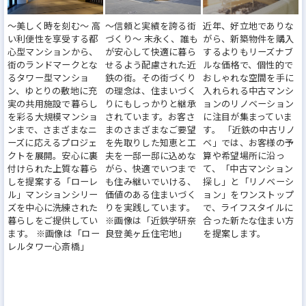
して、お客さま一人一人のお役に立つことを“使命”と
〜美しく時を刻む〜 高
〜信頼と実績を誇る街
近年、好立地でありな
し、お客さまの立場に立って、満足と笑顔のために
い利便性を享受する都
づくり〜 末永く、誰も
がら、新築物件を購入
心型マンションから、
が安心して快適に暮ら
するよりもリーズナブ
努力を惜しまないことを信念に行動してまいりまし
街のランドマークとな
せるよう配慮された近
ルな価格で、個性的で
た。
るタワー型マンショ
鉄の街。その街づくり
おしゃれな空間を手に
ン、ゆとりの敷地に充
の理念は、住まいづく
入れられる中古マンシ
今後も、全てのお客さまに「ありがとう」と言って
実の共用施設で暮らし
りにもしっかりと継承
ョンのリノベーション
いただくことを目標とし、よりお客さまの顧客満足
を彩る大規模マンショ
されています。お客さ
に注目が集まっていま
ンまで、さまざまなニ
まのさまざまなご要望
す。 「近鉄の中古リノ
度を向上させてまいります。
ーズに応えるプロジェ
を先取りした知恵と工
ベ」では、お客様の予
クトを展開。安心に裏
夫を一邸一邸に込めな
算や希望場所に沿っ
付けられた上質な暮ら
がら、快適でいつまで
て、「中古マンション
しを提案する「ローレ
も住み継いでいける、
探し」と「リノベーシ
ル」マンションシリー
価値のある住まいづく
ョン」をワンストップ
ズを中心に洗練された
りを実践しています。
で、ライフスタイルに
暮らしをご提供してい
※画像は「近鉄学研奈
合った新たな住まい方
ます。 ※画像は「ロー
良登美ヶ丘住宅地」
を提案します。
レルタワー心斎橋」