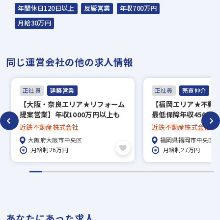
ご提案できるのも当社
年間休日120日以上
反響営業
年収700万円
のつよみです。
月給30万円
同じ運営会社の他の求人情報
正社員
建築営業
正社員
売買仲介
【大阪・奈良エリア★リフォーム
【福岡エリア★不動
提案営業】年収1000万円以上も
最低保障年収450万
目指せる！豊富な福利厚生あり◎
勤圏内に配属■不動
近鉄不動産株式会社
近鉄不動産株式会社
◎！！
大阪府大阪市中央区
福岡県福岡市中央区
月給制26万円
月給制27万円
あなたにあった求人