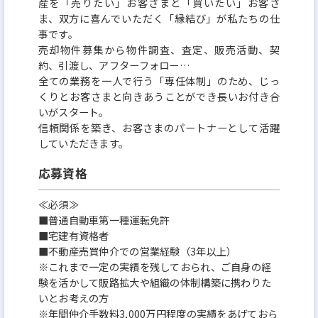
産を「売りたい」お客さまと「買いたい」お客さ
ま、双方に喜んでいただく「縁結び」が私たちの仕
事です。
売却物件募集から物件調査、査定、販売活動、契
約、引渡し、アフターフォロー…
全ての業務を一人で行う「専任体制」のため、じっ
くりとお客さまと向きあうことができ長いお付き合
いがスタート。
信頼関係を築き、お客さまのパートナーとして活躍
していただきます。
応募資格
≪必須≫
■普通自動車第一種運転免許
■宅建有資格者
■不動産売買仲介での営業経験（3年以上）
※これまで一定の実績を残しておられ、ご自身の経
験を活かして販路拡大や組織の体制構築に携わりた
いとお考えの方
※年間仲介手数料3,000万円程度の実績をあげておら