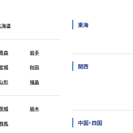
東海
北海道
青森
岩手
関西
宮城
秋田
山形
福島
茨城
栃木
中国・四国
群馬