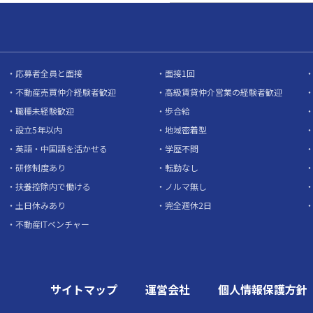
応募者全員と面接
面接1回
不動産売買仲介経験者歓迎
高級賃貸仲介営業の経験者歓迎
職種未経験歓迎
歩合給
設立5年以内
地域密着型
英語・中国語を活かせる
学歴不問
研修制度あり
転勤なし
扶養控除内で働ける
ノルマ無し
土日休みあり
完全週休2日
不動産ITベンチャー
サイトマップ
運営会社
個人情報保護方針