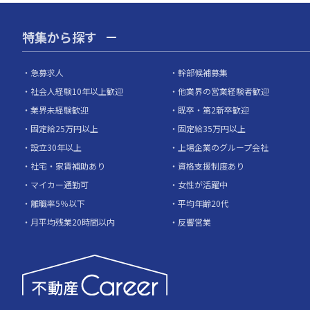
特集から探す
急募求人
幹部候補募集
社会人経験10年以上歓迎
他業界の営業経験者歓迎
業界未経験歓迎
既卒・第2新卒歓迎
固定給25万円以上
固定給35万円以上
設立30年以上
上場企業のグループ会社
社宅・家賃補助あり
資格支援制度あり
マイカー通勤可
女性が活躍中
離職率5％以下
平均年齢20代
月平均残業20時間以内
反響営業