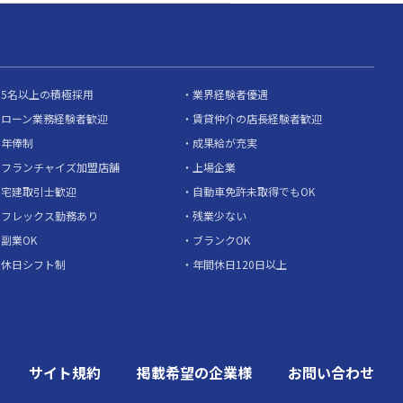
5名以上の積極採用
業界経験者優遇
ローン業務経験者歓迎
賃貸仲介の店長経験者歓迎
年俸制
成果給が充実
フランチャイズ加盟店舗
上場企業
宅建取引士歓迎
自動車免許未取得でもOK
フレックス勤務あり
残業少ない
副業OK
ブランクOK
休日シフト制
年間休日120日以上
サイト規約
掲載希望の企業様
お問い合わせ