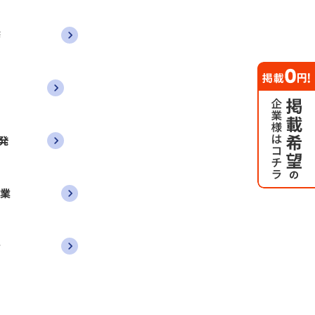
務
発
営業
者