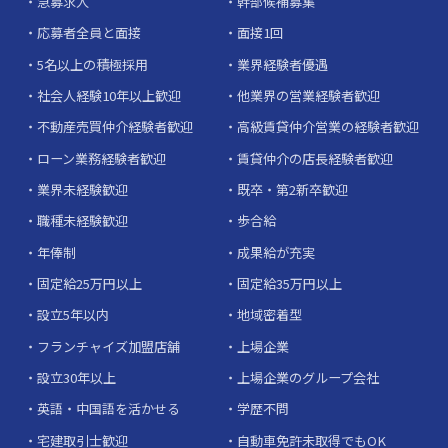
急募求人
幹部候補募集
応募者全員と面接
面接1回
5名以上の積極採用
業界経験者優遇
社会人経験10年以上歓迎
他業界の営業経験者歓迎
不動産売買仲介経験者歓迎
高級賃貸仲介営業の経験者歓迎
ローン業務経験者歓迎
賃貸仲介の店長経験者歓迎
業界未経験歓迎
既卒・第2新卒歓迎
職種未経験歓迎
歩合給
年俸制
成果給が充実
固定給25万円以上
固定給35万円以上
設立5年以内
地域密着型
フランチャイズ加盟店舗
上場企業
設立30年以上
上場企業のグループ会社
英語・中国語を活かせる
学歴不問
宅建取引士歓迎
自動車免許未取得でもOK