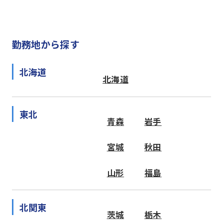
勤務地から探す
北海道
北海道
東北
青森
岩手
宮城
秋田
山形
福島
北関東
茨城
栃木