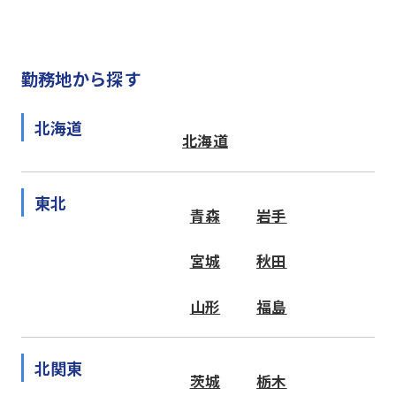
勤務地から探す
北海道
北海道
東北
青森
岩手
宮城
秋田
山形
福島
北関東
茨城
栃木