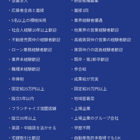
急募求人
幹部候補募集
応募者全員と面接
面接1回
5名以上の積極採用
業界経験者優遇
社会人経験10年以上歓迎
他業界の営業経験者歓迎
不動産売買仲介経験者歓迎
高級賃貸仲介営業の経験者歓迎
ローン業務経験者歓迎
賃貸仲介の店長経験者歓迎
業界未経験歓迎
既卒・第2新卒歓迎
職種未経験歓迎
歩合給
年俸制
成果給が充実
固定給25万円以上
固定給35万円以上
設立5年以内
地域密着型
フランチャイズ加盟店舗
上場企業
設立30年以上
上場企業のグループ会社
英語・中国語を活かせる
学歴不問
宅建取引士歓迎
自動車免許未取得でもOK