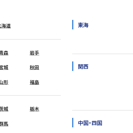
東海
北海道
青森
岩手
関西
宮城
秋田
山形
福島
茨城
栃木
中国・四国
群馬