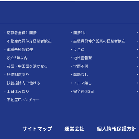
応募者全員と面接
面接1回
不動産売買仲介経験者歓迎
高級賃貸仲介営業の経験者歓迎
職種未経験歓迎
歩合給
設立5年以内
地域密着型
英語・中国語を活かせる
学歴不問
研修制度あり
転勤なし
扶養控除内で働ける
ノルマ無し
土日休みあり
完全週休2日
不動産ITベンチャー
サイトマップ
運営会社
個人情報保護方針