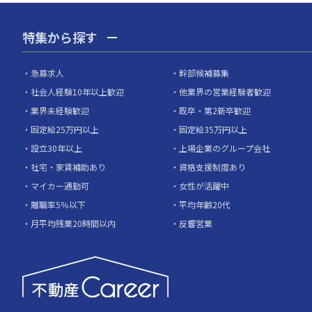
特集から探す
急募求人
幹部候補募集
社会人経験10年以上歓迎
他業界の営業経験者歓迎
業界未経験歓迎
既卒・第2新卒歓迎
固定給25万円以上
固定給35万円以上
設立30年以上
上場企業のグループ会社
社宅・家賃補助あり
資格支援制度あり
マイカー通勤可
女性が活躍中
離職率5％以下
平均年齢20代
月平均残業20時間以内
反響営業