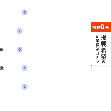
務
発
営業
者