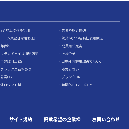
5名以上の積極採用
業界経験者優遇
ローン業務経験者歓迎
賃貸仲介の店長経験者歓迎
年俸制
成果給が充実
フランチャイズ加盟店舗
上場企業
宅建取引士歓迎
自動車免許未取得でもOK
フレックス勤務あり
残業少ない
副業OK
ブランクOK
休日シフト制
年間休日120日以上
サイト規約
掲載希望の企業様
お問い合わせ