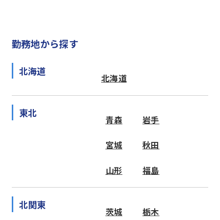
勤務地から探す
北海道
北海道
東北
青森
岩手
宮城
秋田
山形
福島
北関東
茨城
栃木