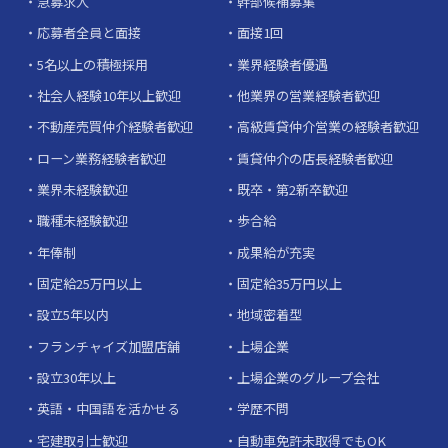
急募求人
幹部候補募集
応募者全員と面接
面接1回
5名以上の積極採用
業界経験者優遇
社会人経験10年以上歓迎
他業界の営業経験者歓迎
不動産売買仲介経験者歓迎
高級賃貸仲介営業の経験者歓迎
ローン業務経験者歓迎
賃貸仲介の店長経験者歓迎
業界未経験歓迎
既卒・第2新卒歓迎
職種未経験歓迎
歩合給
年俸制
成果給が充実
固定給25万円以上
固定給35万円以上
設立5年以内
地域密着型
フランチャイズ加盟店舗
上場企業
設立30年以上
上場企業のグループ会社
英語・中国語を活かせる
学歴不問
宅建取引士歓迎
自動車免許未取得でもOK