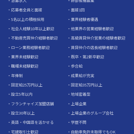
急募求人
幹部候補募集
応募者全員と面接
面接1回
5名以上の積極採用
業界経験者優遇
社会人経験10年以上歓迎
他業界の営業経験者歓迎
不動産売買仲介経験者歓迎
高級賃貸仲介営業の経験者歓迎
ローン業務経験者歓迎
賃貸仲介の店長経験者歓迎
業界未経験歓迎
既卒・第2新卒歓迎
職種未経験歓迎
歩合給
年俸制
成果給が充実
固定給25万円以上
固定給35万円以上
設立5年以内
地域密着型
フランチャイズ加盟店舗
上場企業
設立30年以上
上場企業のグループ会社
英語・中国語を活かせる
学歴不問
宅建取引士歓迎
自動車免許未取得でもOK