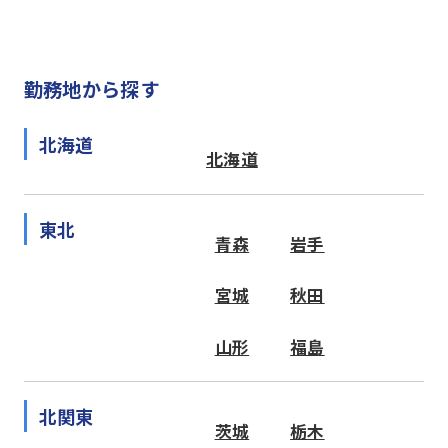
勤務地から探す
北海道
北海道
東北
青森
岩手
宮城
秋田
山形
福島
北関東
茨城
栃木