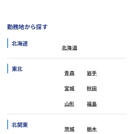
勤務地から探す
北海道
北海道
東北
青森
岩手
宮城
秋田
山形
福島
北関東
茨城
栃木