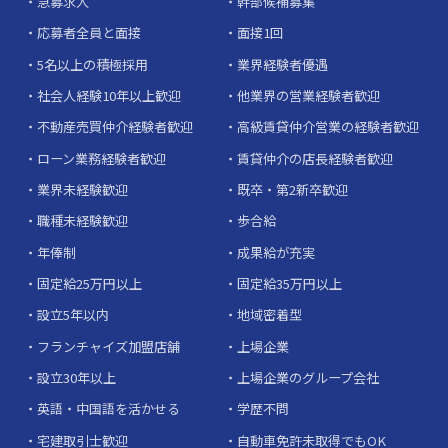
急募求人
幹部候補募集
応募者全員と面接
面接1回
5名以上の積極採用
業界経験者優遇
社会人経験10年以上歓迎
他業界の営業経験者歓迎
不動産売買仲介経験者歓迎
高級賃貸仲介営業の経験者歓迎
ローン業務経験者歓迎
賃貸仲介の店長経験者歓迎
業界未経験歓迎
既卒・第2新卒歓迎
職種未経験歓迎
歩合給
年俸制
成果給が充実
固定給25万円以上
固定給35万円以上
設立5年以内
地域密着型
フランチャイズ加盟店舗
上場企業
設立30年以上
上場企業のグループ会社
英語・中国語を活かせる
学歴不問
宅建取引士歓迎
自動車免許未取得でもOK