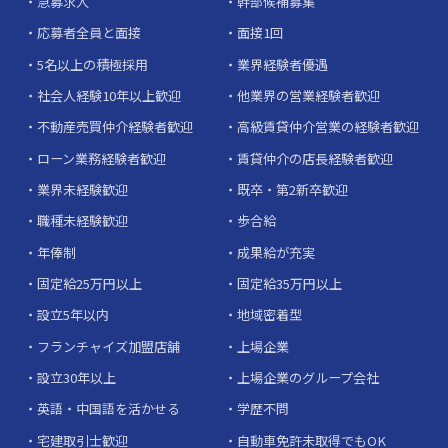
急募求人
幹部候補募集
応募者全員と面接
面接1回
5名以上の積極採用
業界経験者優遇
社会人経験10年以上歓迎
他業界の営業経験者歓迎
不動産売買仲介経験者歓迎
高級賃貸仲介営業の経験者歓迎
ローン業務経験者歓迎
賃貸仲介の店長経験者歓迎
業界未経験歓迎
既卒・第2新卒歓迎
職種未経験歓迎
歩合給
年俸制
成果給が充実
固定給25万円以上
固定給35万円以上
設立5年以内
地域密着型
フランチャイズ加盟店舗
上場企業
設立30年以上
上場企業のグループ会社
英語・中国語を活かせる
学歴不問
宅建取引士歓迎
自動車免許未取得でもOK