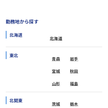
勤務地から探す
北海道
北海道
東北
青森
岩手
宮城
秋田
山形
福島
北関東
茨城
栃木