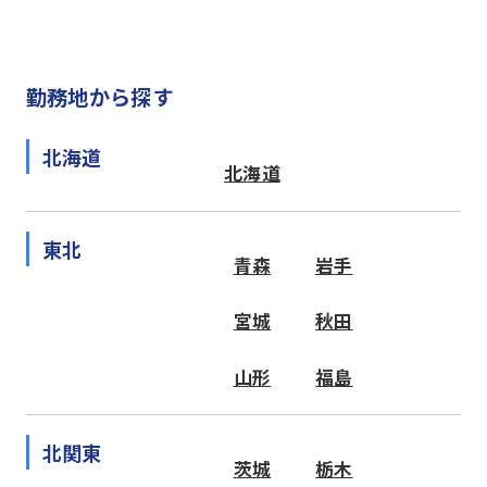
勤務地から探す
北海道
北海道
東北
青森
岩手
宮城
秋田
山形
福島
北関東
茨城
栃木