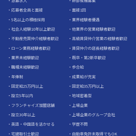
急募求人
幹部候補募集
応募者全員と面接
面接1回
5名以上の積極採用
業界経験者優遇
社会人経験10年以上歓迎
他業界の営業経験者歓迎
不動産売買仲介経験者歓迎
高級賃貸仲介営業の経験者歓迎
ローン業務経験者歓迎
賃貸仲介の店長経験者歓迎
業界未経験歓迎
既卒・第2新卒歓迎
職種未経験歓迎
歩合給
年俸制
成果給が充実
固定給25万円以上
固定給35万円以上
設立5年以内
地域密着型
フランチャイズ加盟店舗
上場企業
設立30年以上
上場企業のグループ会社
英語・中国語を活かせる
学歴不問
宅建取引士歓迎
自動車免許未取得でもOK