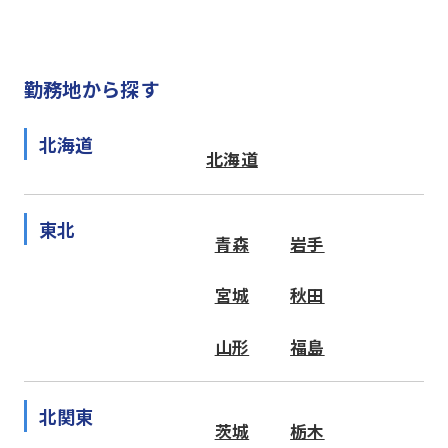
勤務地から探す
北海道
北海道
東北
青森
岩手
宮城
秋田
山形
福島
北関東
茨城
栃木