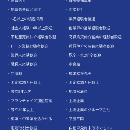
急募求人
幹部候補募集
応募者全員と面接
面接1回
5名以上の積極採用
業界経験者優遇
社会人経験10年以上歓迎
他業界の営業経験者歓迎
不動産売買仲介経験者歓迎
高級賃貸仲介営業の経験者歓迎
ローン業務経験者歓迎
賃貸仲介の店長経験者歓迎
業界未経験歓迎
既卒・第2新卒歓迎
職種未経験歓迎
歩合給
年俸制
成果給が充実
固定給25万円以上
固定給35万円以上
設立5年以内
地域密着型
フランチャイズ加盟店舗
上場企業
設立30年以上
上場企業のグループ会社
英語・中国語を活かせる
学歴不問
宅建取引士歓迎
自動車免許未取得でもOK