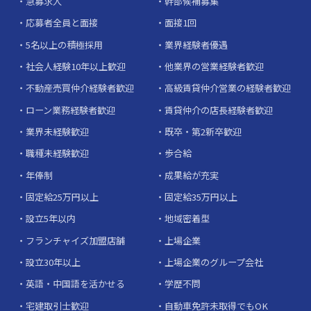
急募求人
幹部候補募集
応募者全員と面接
面接1回
5名以上の積極採用
業界経験者優遇
社会人経験10年以上歓迎
他業界の営業経験者歓迎
不動産売買仲介経験者歓迎
高級賃貸仲介営業の経験者歓迎
ローン業務経験者歓迎
賃貸仲介の店長経験者歓迎
業界未経験歓迎
既卒・第2新卒歓迎
職種未経験歓迎
歩合給
年俸制
成果給が充実
固定給25万円以上
固定給35万円以上
設立5年以内
地域密着型
フランチャイズ加盟店舗
上場企業
設立30年以上
上場企業のグループ会社
英語・中国語を活かせる
学歴不問
宅建取引士歓迎
自動車免許未取得でもOK