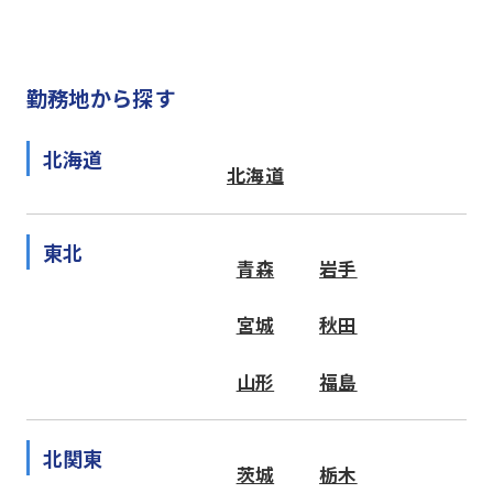
勤務地から探す
北海道
北海道
東北
青森
岩手
宮城
秋田
山形
福島
北関東
茨城
栃木