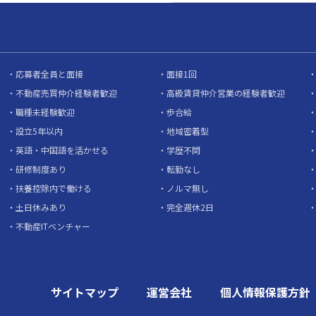
応募者全員と面接
面接1回
不動産売買仲介経験者歓迎
高級賃貸仲介営業の経験者歓迎
職種未経験歓迎
歩合給
設立5年以内
地域密着型
英語・中国語を活かせる
学歴不問
研修制度あり
転勤なし
扶養控除内で働ける
ノルマ無し
土日休みあり
完全週休2日
不動産ITベンチャー
サイトマップ
運営会社
個人情報保護方針