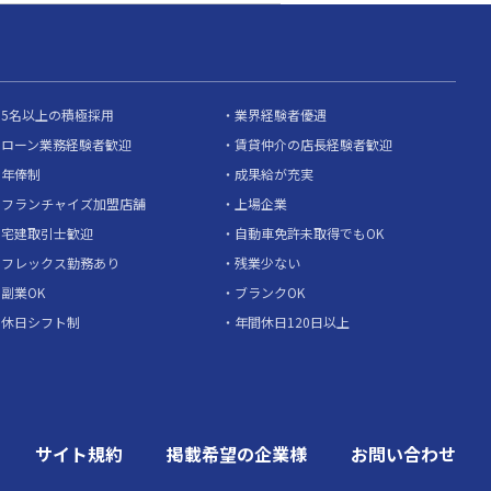
5名以上の積極採用
業界経験者優遇
ローン業務経験者歓迎
賃貸仲介の店長経験者歓迎
年俸制
成果給が充実
フランチャイズ加盟店舗
上場企業
宅建取引士歓迎
自動車免許未取得でもOK
フレックス勤務あり
残業少ない
副業OK
ブランクOK
休日シフト制
年間休日120日以上
サイト規約
掲載希望の企業様
お問い合わせ