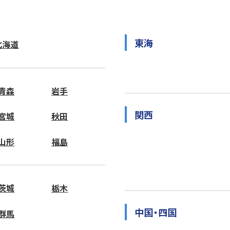
東海
北海道
青森
岩手
関西
宮城
秋田
山形
福島
茨城
栃木
中国・四国
群馬