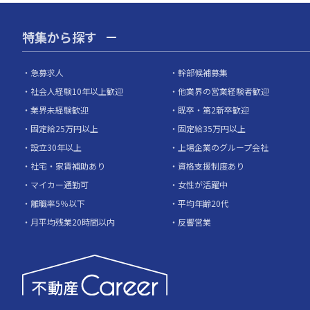
特集から探す
急募求人
幹部候補募集
社会人経験10年以上歓迎
他業界の営業経験者歓迎
業界未経験歓迎
既卒・第2新卒歓迎
固定給25万円以上
固定給35万円以上
設立30年以上
上場企業のグループ会社
社宅・家賃補助あり
資格支援制度あり
マイカー通勤可
女性が活躍中
離職率5％以下
平均年齢20代
月平均残業20時間以内
反響営業