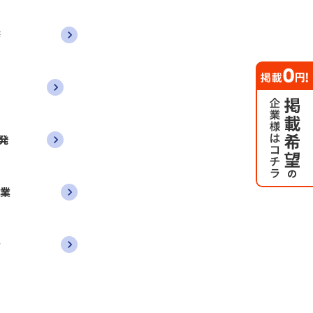
務
発
営業
者