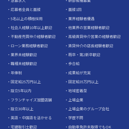
急募求人
幹部候補募集
応募者全員と面接
面接1回
5名以上の積極採用
業界経験者優遇
社会人経験10年以上歓迎
他業界の営業経験者歓迎
不動産売買仲介経験者歓迎
高級賃貸仲介営業の経験者歓迎
ローン業務経験者歓迎
賃貸仲介の店長経験者歓迎
業界未経験歓迎
既卒・第2新卒歓迎
職種未経験歓迎
歩合給
年俸制
成果給が充実
固定給25万円以上
固定給35万円以上
設立5年以内
地域密着型
フランチャイズ加盟店舗
上場企業
設立30年以上
上場企業のグループ会社
英語・中国語を活かせる
学歴不問
宅建取引士歓迎
自動車免許未取得でもOK