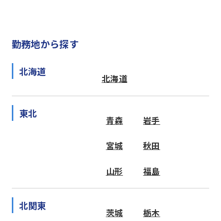
勤務地から探す
北海道
北海道
東北
青森
岩手
宮城
秋田
山形
福島
北関東
茨城
栃木