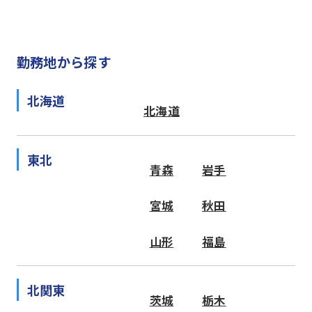
勤務地から探す
北海道
北海道
東北
青森
岩手
宮城
秋田
山形
福島
北関東
茨城
栃木