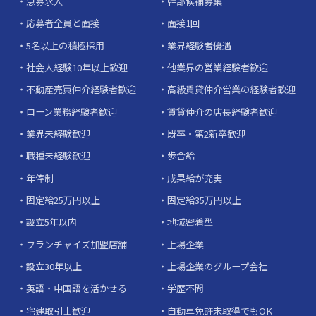
急募求人
幹部候補募集
応募者全員と面接
面接1回
5名以上の積極採用
業界経験者優遇
社会人経験10年以上歓迎
他業界の営業経験者歓迎
不動産売買仲介経験者歓迎
高級賃貸仲介営業の経験者歓迎
ローン業務経験者歓迎
賃貸仲介の店長経験者歓迎
業界未経験歓迎
既卒・第2新卒歓迎
職種未経験歓迎
歩合給
年俸制
成果給が充実
固定給25万円以上
固定給35万円以上
設立5年以内
地域密着型
フランチャイズ加盟店舗
上場企業
設立30年以上
上場企業のグループ会社
英語・中国語を活かせる
学歴不問
宅建取引士歓迎
自動車免許未取得でもOK