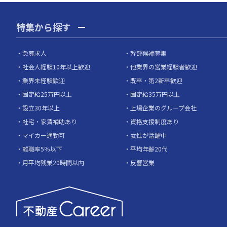
特集から探す
急募求人
幹部候補募集
社会人経験10年以上歓迎
他業界の営業経験者歓迎
業界未経験歓迎
既卒・第2新卒歓迎
固定給25万円以上
固定給35万円以上
設立30年以上
上場企業のグループ会社
社宅・家賃補助あり
資格支援制度あり
マイカー通勤可
女性が活躍中
離職率5％以下
平均年齢20代
月平均残業20時間以内
反響営業