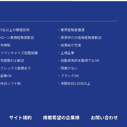
5名以上の積極採用
業界経験者優遇
ローン業務経験者歓迎
賃貸仲介の店長経験者歓迎
年俸制
成果給が充実
フランチャイズ加盟店舗
上場企業
宅建取引士歓迎
自動車免許未取得でもOK
フレックス勤務あり
残業少ない
副業OK
ブランクOK
休日シフト制
年間休日120日以上
サイト規約
掲載希望の企業様
お問い合わせ