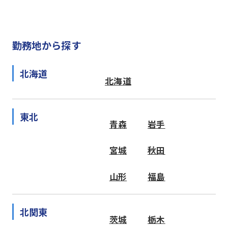
勤務地から探す
北海道
北海道
東北
青森
岩手
宮城
秋田
山形
福島
北関東
茨城
栃木