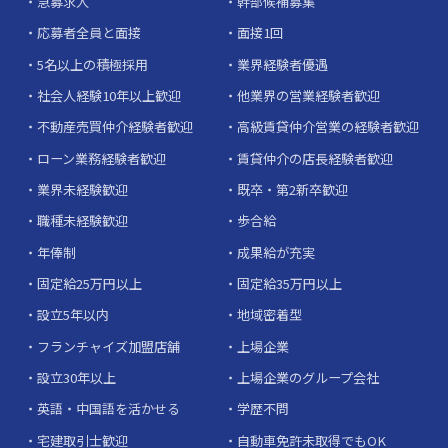
急募求人
幹部候補募集
応募者全員と面接
面接1回
5名以上の積極採用
業界経験者優遇
社会人経験10年以上歓迎
他業界の営業経験者歓迎
不動産売買仲介経験者歓迎
高級賃貸仲介営業の経験者歓迎
ローン業務経験者歓迎
賃貸仲介の店長経験者歓迎
業界未経験歓迎
既卒・第2新卒歓迎
職種未経験歓迎
歩合給
年俸制
成果給が充実
固定給25万円以上
固定給35万円以上
設立5年以内
地域密着型
フランチャイズ加盟店舗
上場企業
設立30年以上
上場企業のグループ会社
英語・中国語を活かせる
学歴不問
宅建取引士歓迎
自動車免許未取得でもOK