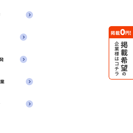
務
発
営業
者