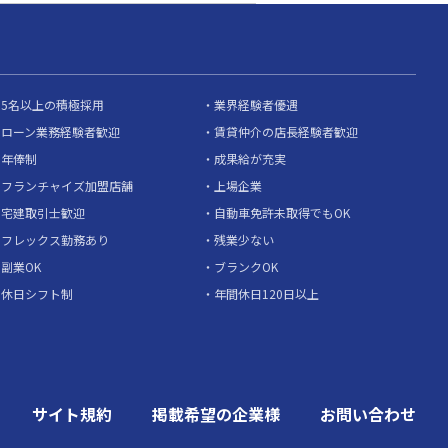
5名以上の積極採用
業界経験者優遇
ローン業務経験者歓迎
賃貸仲介の店長経験者歓迎
年俸制
成果給が充実
フランチャイズ加盟店舗
上場企業
宅建取引士歓迎
自動車免許未取得でもOK
フレックス勤務あり
残業少ない
副業OK
ブランクOK
休日シフト制
年間休日120日以上
サイト規約
掲載希望の企業様
お問い合わせ