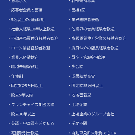
急募求人
幹部候補募集
応募者全員と面接
面接1回
5名以上の積極採用
業界経験者優遇
社会人経験10年以上歓迎
他業界の営業経験者歓迎
不動産売買仲介経験者歓迎
高級賃貸仲介営業の経験者歓迎
ローン業務経験者歓迎
賃貸仲介の店長経験者歓迎
業界未経験歓迎
既卒・第2新卒歓迎
職種未経験歓迎
歩合給
年俸制
成果給が充実
固定給25万円以上
固定給35万円以上
設立5年以内
地域密着型
フランチャイズ加盟店舗
上場企業
設立30年以上
上場企業のグループ会社
英語・中国語を活かせる
学歴不問
宅建取引士歓迎
自動車免許未取得でもOK