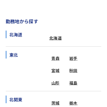
勤務地から探す
北海道
北海道
東北
青森
岩手
宮城
秋田
山形
福島
北関東
茨城
栃木