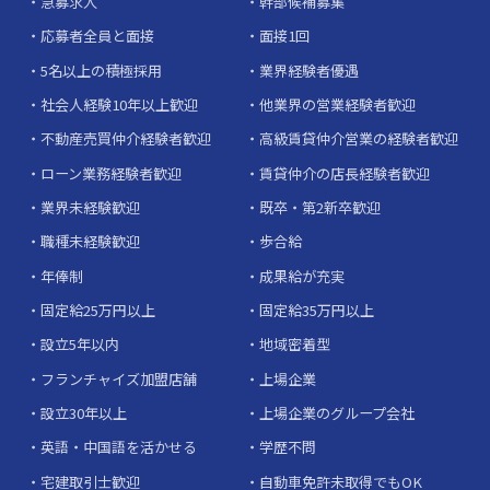
急募求人
幹部候補募集
応募者全員と面接
面接1回
5名以上の積極採用
業界経験者優遇
社会人経験10年以上歓迎
他業界の営業経験者歓迎
不動産売買仲介経験者歓迎
高級賃貸仲介営業の経験者歓迎
ローン業務経験者歓迎
賃貸仲介の店長経験者歓迎
業界未経験歓迎
既卒・第2新卒歓迎
職種未経験歓迎
歩合給
年俸制
成果給が充実
固定給25万円以上
固定給35万円以上
設立5年以内
地域密着型
フランチャイズ加盟店舗
上場企業
設立30年以上
上場企業のグループ会社
英語・中国語を活かせる
学歴不問
宅建取引士歓迎
自動車免許未取得でもOK