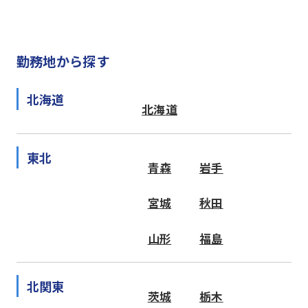
勤務地から探す
北海道
北海道
東北
青森
岩手
宮城
秋田
山形
福島
北関東
茨城
栃木